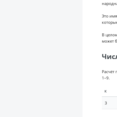
народна
Это имя
которые
В целом
может б
Чис
Расчёт 
1–9.
К
3