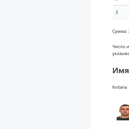
3
Сумма: 3
Число 
указыва
Имя
Kvitana