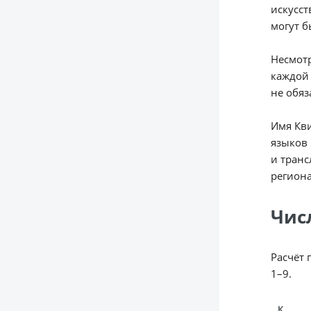
искусст
могут б
Несмотр
каждой 
не обяз
Имя Кви
языков 
и транс
региона
Чис
Расчёт 
1–9.
К