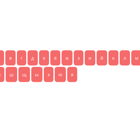
б
в
г
д
е
ё
ж
з
и
й
к
л
м
ч
ш
щ
ы
э
ю
я