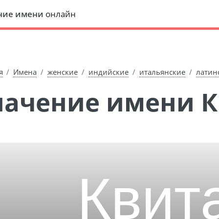
ние имени
онлайн
я
Имена
женские
индийские
итальянские
латин
Значение имени 