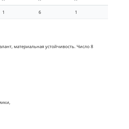
1
6
1
алант, материальная устойчивость. Число 8
мики,