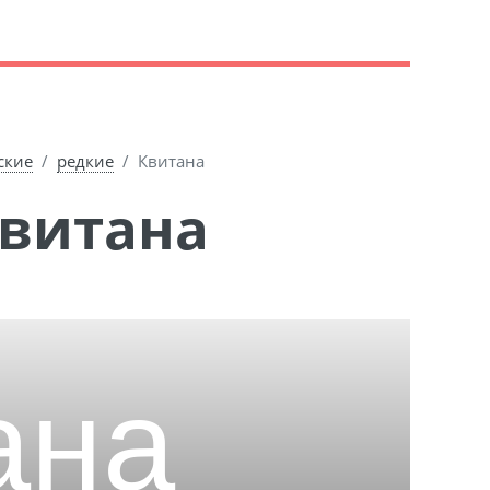
ские
редкие
Квитана
Квитана