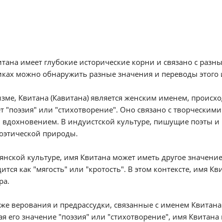
тана имеет глубокие исторические корни и связано с разн
ках можно обнаружить разные значения и переводы этого 
зме, Квитана (Кавитана) является женским именем, происхо
т "поэзия" или "стихотворение". Оно связано с творческим
 вдохновением. В индуистской культуре, пишущие поэты и 
оэтической природы.
янской культуре, имя Квитана может иметь другое значение.
ится как "мягость" или "кротость". В этом контексте, имя К
ра.
кже верования и предрассудки, связанные с именем Квитана
я его значение "поэзия" или "стихотворение", имя Квитана 