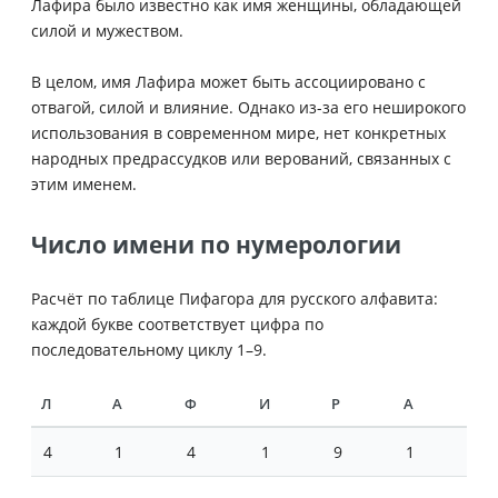
Лафира было известно как имя женщины, обладающей
силой и мужеством.
В целом, имя Лафира может быть ассоциировано с
отвагой, силой и влияние. Однако из-за его неширокого
использования в современном мире, нет конкретных
народных предрассудков или верований, связанных с
этим именем.
Число имени по нумерологии
Расчёт по таблице Пифагора для русского алфавита:
каждой букве соответствует цифра по
последовательному циклу 1–9.
Л
А
Ф
И
Р
А
4
1
4
1
9
1