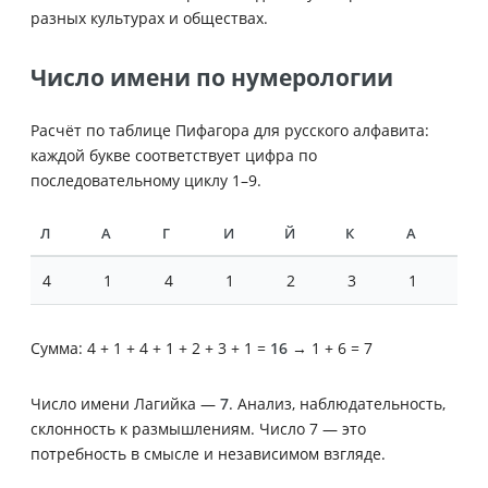
разных культурах и обществах.
Число имени по нумерологии
Расчёт по таблице Пифагора для русского алфавита:
каждой букве соответствует цифра по
последовательному циклу 1–9.
Л
А
Г
И
Й
К
А
4
1
4
1
2
3
1
Сумма: 4 + 1 + 4 + 1 + 2 + 3 + 1 =
16
→ 1 + 6 = 7
Число имени Лагийка —
7
. Анализ, наблюдательность,
склонность к размышлениям. Число 7 — это
потребность в смысле и независимом взгляде.