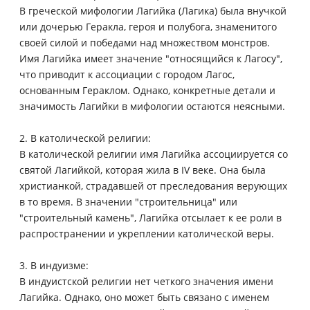
В греческой мифологии Лагийка (Лагика) была внучкой
или дочерью Геракла, героя и полубога, знаменитого
своей силой и победами над множеством монстров.
Имя Лагийка имеет значение "относящийся к Лагосу",
что приводит к ассоциации с городом Лагос,
основанным Гераклом. Однако, конкретные детали и
значимость Лагийки в мифологии остаются неясными.
2. В католической религии:
В католической религии имя Лагийка ассоциируется со
святой Лагийкой, которая жила в IV веке. Она была
христианкой, страдавшей от преследования верующих
в то время. В значении "строительница" или
"строительный камень", Лагийка отсылает к ее роли в
распространении и укреплении католической веры.
3. В индуизме:
В индуистской религии нет четкого значения имени
Лагийка. Однако, оно может быть связано с именем