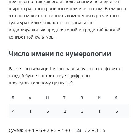
неизвестна, так как его использование не является
широко распространенным или известным. Возможно,
что оно может претерпеть изменения в различных
культурах или языках, но это зависит от
индивидуальных предпочтений и традиций каждой
конкретной культуры.
Число имени по нумерологии
Расчёт по таблице Пифагора для русского алфавита:
каждой букве соответствует цифра по
последовательному циклу 1–9.
Л
А
Н
Т
В
И
Я
4
1
6
2
3
1
6
Сумма: 4 + 1 + 6 + 2 + 3 + 1 + 6 =
23
→ 2 + 3 = 5