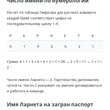
Число имени по нумерологии
Расчёт по таблице Пифагора для русского алфавита:
каждой букве соответствует цифра по
последовательному циклу 1–9.
Л
А
Р
Н
Е
Т
А
4
1
9
6
6
2
1
Сумма: 4 + 1 + 9 + 6 + 6 + 2 + 1 =
29
→ 2 + 9 = 11 → 1 + 1 =
2
Число имени Ларнета —
2
. Партнёрство, дипломатия,
чуткость. Число 2 указывает на умение договариваться
и работать в команде.
Имя Ларнета на загран паспорт