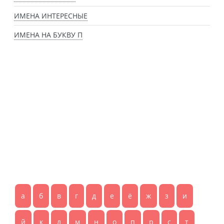
ИМЕНА ИНТЕРЕСНЫЕ
ИМЕНА НА БУКВУ П
а
б
в
г
д
е
ё
ж
з
и
й
к
л
м
н
о
п
р
с
т