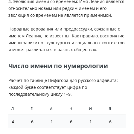
4. Эволюция имени со временем: Имя Леания является
относительно новым или редким именем и его
эволюция со временем не является применимой.
Народные верования или предрассудки, связанные с
именем Леания, не известны. Как правило, восприятие
имени зависит от культурных и социальных контекстов
и может различаться в разных обществах.
Число имени по нумерологии
Расчёт по таблице Пифагора для русского алфавита:
каждой букве соответствует цифра по
последовательному циклу 1–9.
Л
Е
А
Н
И
Я
4
6
1
6
1
6