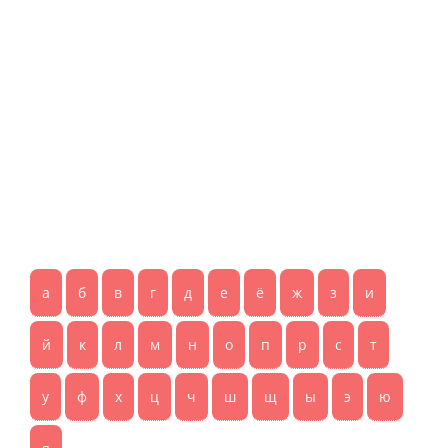
а
б
в
г
д
е
ё
ж
з
и
й
к
л
м
н
о
п
р
с
т
у
ф
х
ц
ч
ш
щ
ы
э
ю