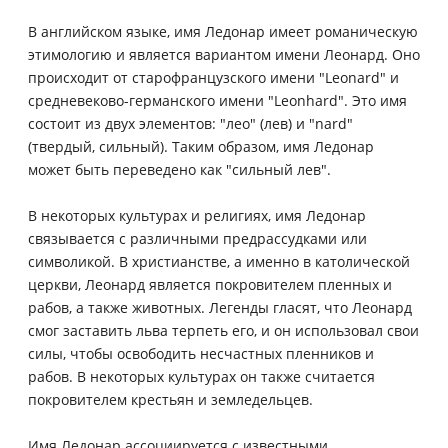
В английском языке, имя Ледонар имеет романическую
этимологию и является вариантом имени Леонард. Оно
происходит от старофранцузского имени "Leonard" и
средневеково-германского имени "Leonhard". Это имя
состоит из двух элементов: "лео" (лев) и "nard"
(твердый, сильный). Таким образом, имя Ледонар
может быть переведено как "сильный лев".
В некоторых культурах и религиях, имя Ледонар
связывается с различными предрассудками или
символикой. В христианстве, а именно в католической
церкви, Леонард является покровителем пленных и
рабов, а также животных. Легенды гласят, что Леонард
смог заставить льва терпеть его, и он использовал свои
силы, чтобы освободить несчастных пленников и
рабов. В некоторых культурах он также считается
покровителем крестьян и земледельцев.
Имя Ледонар ассоциируется с известными