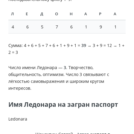
Л
Е
Д
О
Н
А
Р
А
4
6
5
7
6
1
9
1
Сумма: 4 + 6 + 5 + 7 + 6 + 1 + 9 + 1 =
39
→ 3 + 9 = 12 → 1 +
2 = 3
Число имени Ледонара —
3
. Творчество,
общительность, оптимизм. Число 3 связывают с
лёгкостью самовыражения и широким кругом
интересов.
Имя Ледонара на загран паспорт
Ledonara