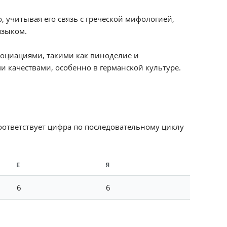
 учитывая его связь с греческой мифологией,
языком.
социациями, такими как виноделие и
и качествами, особенно в германской культуре.
соответствует цифра по последовательному циклу
Е
Я
6
6