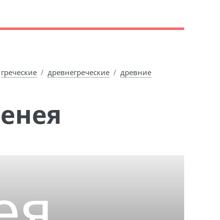
греческие
древнегреческие
древние
Ленея