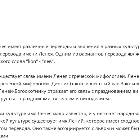
ея имеет различные переводы и значения в разных культур
перевода имени Ленея. Одним из вариантов перевода является
ого слова "lion" - "лев".
уществует связь имени Ленея с греческой мифологией. Леней
реческой мифологии. Дионис (также известный как Вакх или
еней-Богоохотнику отражает его связь с празднованием ви
руется с праздниками, весельем и виноделием.
ой культуре имя Ленея мало известно, и у него нет народны
кой культуре существует имя Лений, которое имеет сходно
ом перевода. Оно также ассоциируется с львом и может б
ами.