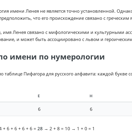
гия имени Ленея не является точно установленной. Однако,
редположить, что его происхождение связано с греческим 
, имя Ленея связано с мифологическими и культурными ас
вание, и может быть ассоциировано с львом и героическим
ло имени по нумерологии
по таблице Пифагора для русского алфавита: каждой букве 
Е
Н
6
6
 + 6 + 6 + 6 + 6 =
28
→ 2 + 8 = 10 → 1 + 0 = 1