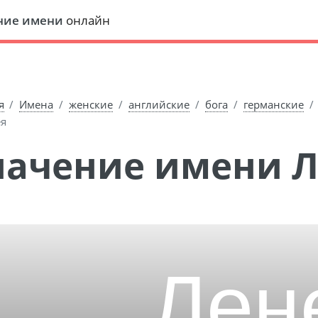
ние имени
онлайн
я
Имена
женские
английские
бога
германские
я
Значение имени 