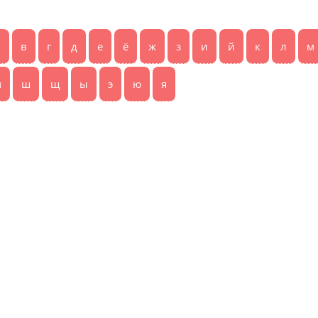
б
в
г
д
е
ё
ж
з
и
й
к
л
м
ч
ш
щ
ы
э
ю
я