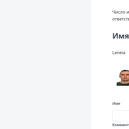
Число 
ответст
Имя
Leneia
Имя
Коммен