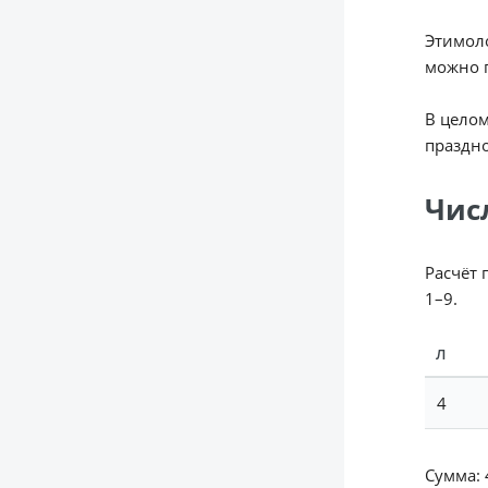
Этимоло
можно п
В целом
праздно
Чис
Расчёт 
1–9.
Л
4
Сумма: 4