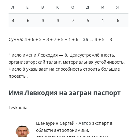
Л
Е
В
К
О
Д
И
Я
4
6
3
3
7
5
1
6
Сумма: 4 + 6 + 3 + 3 + 7 + 5 + 1 + 6 =
35
→ 3 + 5 = 8
Число имени Левкодия —
8
. Целеустремлённость,
организаторский талант, материальная устойчивость.
Число 8 указывает на способность строить большие
проекты.
Имя Левкодия на загран паспорт
Levkodiia
Шанаурин Сергей -
Автор
эксперт в
области антропонимики,