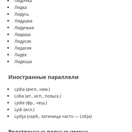
Лидочка
Лидка
Лидусь
Лидушка
Лидунька
Лидаша
Лидусик
Лидасик
Лидёк
Лидюша
Иностранные параллели
Lydia (англ., нем.)
Lidia (ит., исп., польск.)
Lydie (фр., чеш.)
Lydi (исл.)
Lydija (серб., латиница часто — Lidija)
Родственные полные имена