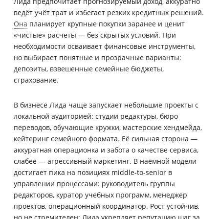
Лида предпочитает прогнозируемый доход, аккуратно
ведёт учёт трат и избегает резких кредитных решений.
Она
планирует крупные покупки заранее и ценит
«чистые» расчёты — без скрытых условий. При
необходимости осваивает финансовые инструменты,
но выбирает понятные и прозрачные варианты:
депозиты, взвешенные семейные бюджеты,
страхование.
В бизнесе Лида чаще запускает небольшие проекты с
локальной аудиторией: студии редактуры, бюро
переводов, обучающие кружки, мастерские хендмейда,
кейтеринг семейного формата. Её сильная сторона —
аккуратная операционка и забота о качестве сервиса,
слабее — агрессивный маркетинг. В наёмной модели
достигает пика на позициях middle-to-senior в
управлении процессами: руководитель группы
редакторов, куратор учебных программ, менеджер
проектов, операционный координатор. Рост устойчив,
но не стремителен; Лида укрепляет репутацию шаг за