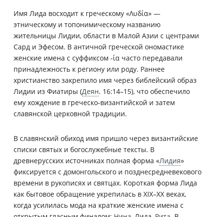
Имя Лида восходит к греческому «Λυδία» —
этническому и топонимическому названию
жительницы Лидии, области в Малой Азии с центрами
Сард и Эфесом. В античной греческой ономастике
женские имена с суффиксом -ία часто передавали
принадлежность к региону или роду. Раннее
христианство закрепило имя через библейский образ
Лидии из Фиатиры (
Деян
. 16:14–15), что обеспечило
ему хождение в греческо-византийской и затем
славянской церковной традиции.
В славянский обиход имя пришло через византийские
списки святых и богослужебные тексты. В
древнерусских источниках полная форма «
Лидия
»
фиксируется с домонгольского и позднесредневекового
времени в рукописях и святцах. Короткая форма Лида
как бытовое обращение укрепилась в XIX–XX веках,
когда усилилась мода на краткие женские имена с
открытым гласным финалом:
Нина
, Лида,
Рита
. В