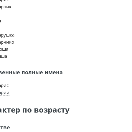
арчик
я
арушка
арчико
юша
яша
венные полные имена
арис
арий
актер по возрасту
стве