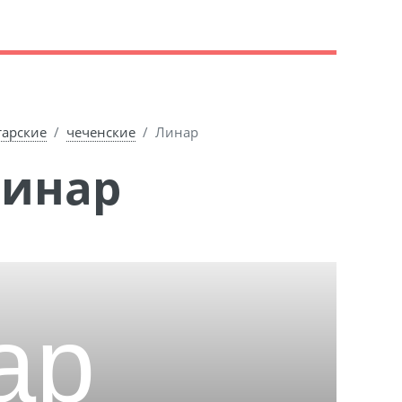
тарские
чеченские
Линар
Линар