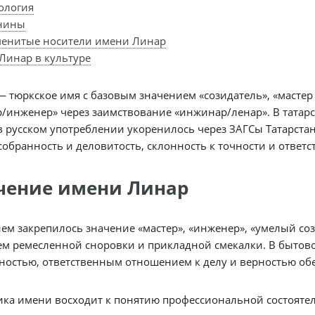
ология
нины
енитые носители имени Линар
Линар в культуре
 тюркское имя с базовым значением «созидатель», «мастер 
/инженер» через заимствование «инжинар/ленар». В татарс
 в русском употреблении укоренилось через ЗАГСы Татарста
собранность и деловитость, склонность к точности и ответс
чение имени Линар
ем закрепилось значение «мастер», «инженер», «умелый соз
м ремесленной сноровки и прикладной смекалки. В бытово
ностью, ответственным отношением к делу и верностью о
ка имени восходит к понятию профессиональной состоятель