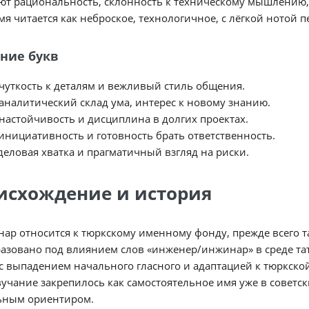
т рациональность, склонность к техническому мышлению, 
мя читается как неброское, технологичное, с лёгкой нотой 
ние букв
чуткость к деталям и вежливый стиль общения.
аналитический склад ума, интерес к новому знанию.
настойчивость и дисциплина в долгих проектах.
инициативность и готовность брать ответственность.
деловая хватка и прагматичный взгляд на риски.
исхождение и история
ар относится к тюркскому именному фонду, прежде всего т
азовано под влиянием слов «инженер/инжинар» в среде тат
 выпадением начального гласного и адаптацией к тюркско
вучание закрепилось как самостоятельное имя уже в советс
ьным ориентиром.