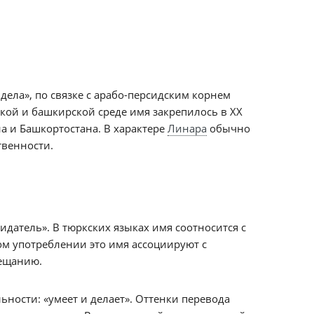
дела», по связке с арабо-персидским корнем
кой и башкирской среде имя закрепилось в XX
на и Башкортостана. В характере
Линара
обычно
твенности.
идатель». В тюркских языках имя соотносится с
м употреблении это имя ассоциируют с
бещанию.
ности: «умеет и делает». Оттенки перевода