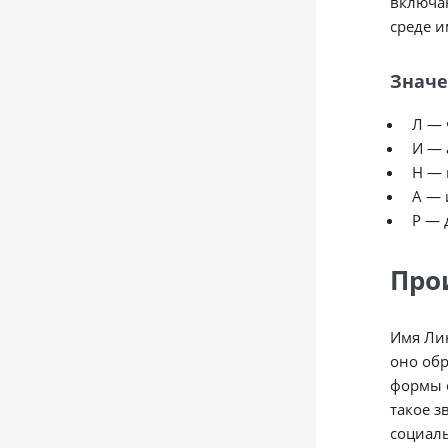
включаю
среде и
Значе
Л — 
И — 
Н — 
А — 
Р — 
Про
Имя Лин
оно обр
формы с
такое з
социал