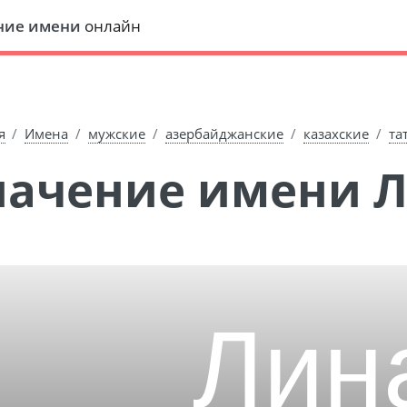
ние имени
онлайн
я
Имена
мужские
азербайджанские
казахские
та
Значение имени 