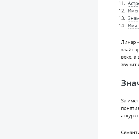
Астр
Име
Знам
Имя 
Линар —
«лайнар
веке, а
звучит 
Зна
За имен
понятие
аккурат
Семанти