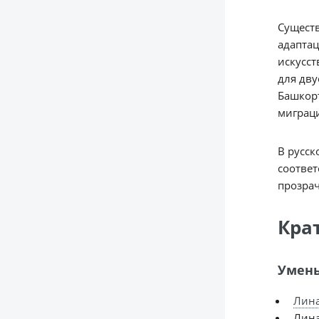
Существ
адаптац
искусст
для дву
Башкорт
миграц
В русск
соответ
прозрач
Кра
Умень
Лин
Лин