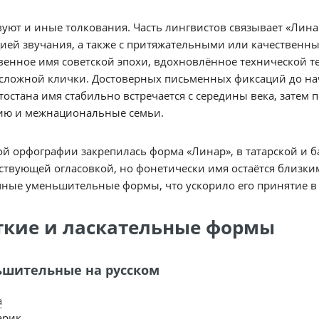
уют и иные толкования. Часть лингвистов связывает «Лина
ией звучания, а также с притяжательными или качественн
венное имя советской эпохи, вдохновлённое технической 
сложной клички. Достоверных письменных фиксаций до нача
остана имя стабильно встречается с середины века, затем
ию и межнациональные семьи.
ой орфографии закрепилась форма «Линар», в татарской и
ствующей огласовкой, но фонетически имя остаётся близким
ные уменьшительные формы, что ускорило его принятие в 
ткие и ласкательные формы
шительные на русском
а
арик