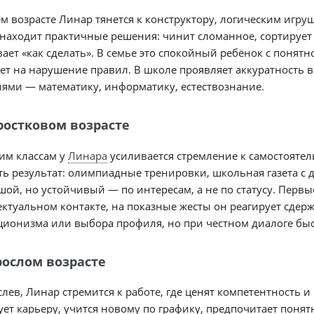
м возрасте Линар тянется к конструктору, логическим игру
находит практичные решения: чинит сломанное, сортирует 
ает «как сделать». В семье это спокойный ребёнок с понят
ет на нарушение правил. В школе проявляет аккуратность в
ями — математику, информатику, естествознание.
ростковом возрасте
им классам у
Линара
усиливается стремление к самостоятел
ь результат: олимпиадные тренировки, школьная газета с 
ой, но устойчивый — по интересам, а не по статусу. Первы
ктуальном контакте, на показные жесты он реагирует сдер
ионизма или выбора профиля, но при честном диалоге быс
рослом возрасте
лев, Линар стремится к работе, где ценят компетентность и
ет карьеру, учится новому по графику, предпочитает поня