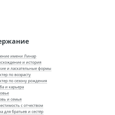
ержание
ение имени Линар
схождение и история
кие и ласкательные формы
ктер по возрасту
ктер по сезону рождения
ба и карьера
овье
вь и семья
естимость с отчеством
а для братьев и сестёр