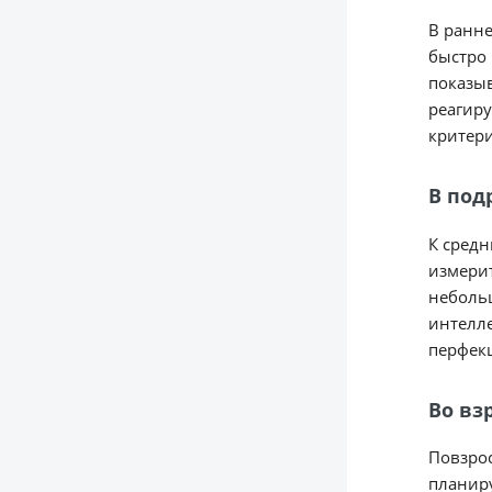
В ранне
быстро 
показыв
реагиру
критери
В под
К средн
измерит
небольш
интелле
перфекц
Во вз
Повзрос
планиру