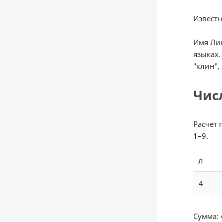
Известн
Имя Лин
языках.
"клин",
Чис
Расчёт 
1–9.
Л
4
Сумма: 4