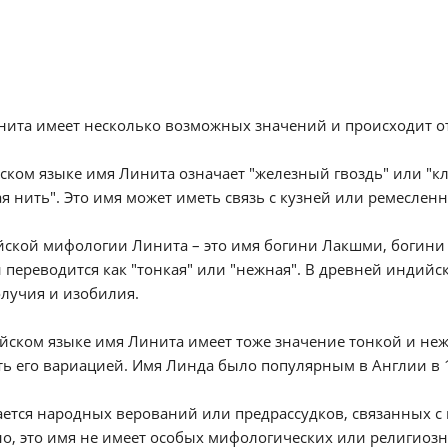
нита имеет несколько возможных значений и происходит о
ском языке имя Линита означает "железный гвоздь" или "кли
я нить". Это имя может иметь связь с кузней или ремеслен
ской мифологии Линита – это имя богини Лакшми, богини б
 переводится как "тонкая" или "нежная". В древней индийс
лучия и изобилия.
йском языке имя Линита имеет тоже значение тонкой и не
ь его вариацией. Имя Линда было популярным в Англии в 
ается народных верований или предрассудков, связанных 
о, это имя не имеет особых мифологических или религиоз