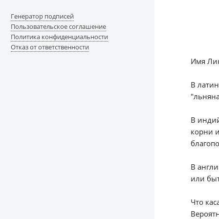
Генератор подписей
Пользовательское соглашение
Политика конфиденциальности
Отказ от ответственности
Имя Ли
В латин
"льняна
В индий
корни и
благопо
В англи
или быт
Что кас
Вероятн