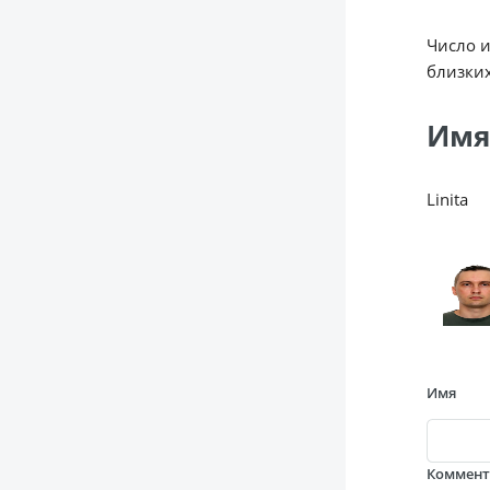
Число 
близких
Имя
Linita
Имя
Коммен