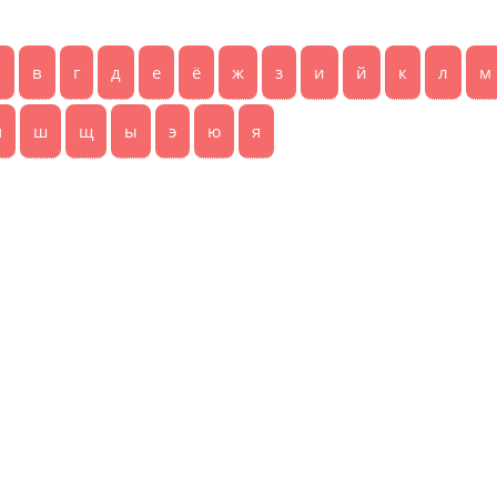
б
в
г
д
е
ё
ж
з
и
й
к
л
м
ч
ш
щ
ы
э
ю
я