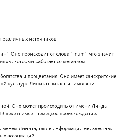
т различных источников.
н". Оно происходит от слова "linum", что значит
ником, который работает со металлом.
огатства и процветания. Оно имеет санскритские
кой культуре Линита считается символом
жной. Оно может происходить от имени Линда
19 веке и имеет немецкое происхождение.
с именем Линита, такие информации неизвестны.
ных ассоциаций.