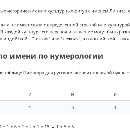
ых исторических или культурных фигур с именем Линита, о
ита не имеет связи с определенной страной или культурой
 В каждой культуре его перевод и значение могут быть разн
 в индийской – "тонкая" или "нежная", а в английской – такж
ло имени по нумерологии
по таблице Пифагора для русского алфавита: каждой букве 
И
Н
И
1
6
1
 + 1 + 6 + 1 + 2 + 1 =
15
→ 1 + 5 = 6