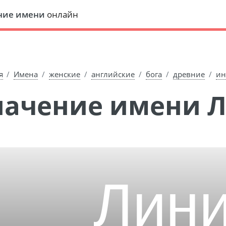
ние имени
онлайн
я
Имена
женские
английские
бога
древние
ин
Значение имени 