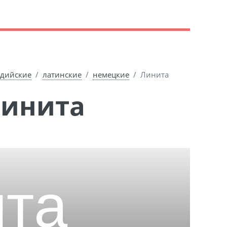
дийские
латинские
немецкие
Линита
Линита