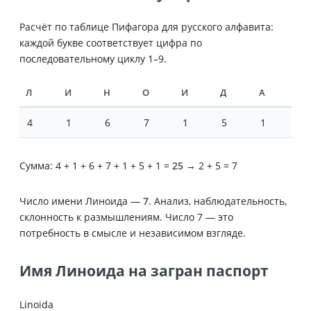
Расчёт по таблице Пифагора для русского алфавита:
каждой букве соответствует цифра по
последовательному циклу 1–9.
Л
И
Н
О
И
Д
А
4
1
6
7
1
5
1
Сумма: 4 + 1 + 6 + 7 + 1 + 5 + 1 =
25
→ 2 + 5 = 7
Число имени Линоида —
7
. Анализ, наблюдательность,
склонность к размышлениям. Число 7 — это
потребность в смысле и независимом взгляде.
Имя Линоида на загран паспорт
Linoida