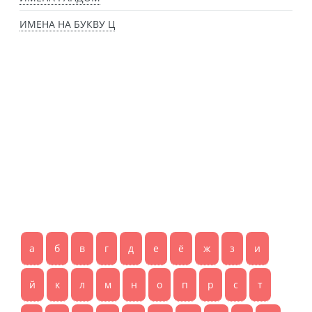
ИМЕНА НА БУКВУ Ц
а
б
в
г
д
е
ё
ж
з
и
й
к
л
м
н
о
п
р
с
т