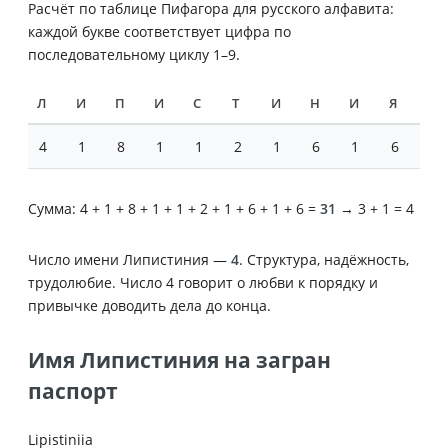
Расчёт по таблице Пифагора для русского алфавита:
каждой букве соответствует цифра по
последовательному циклу 1–9.
Л
И
П
И
С
Т
И
Н
И
Я
4
1
8
1
1
2
1
6
1
6
Сумма: 4 + 1 + 8 + 1 + 1 + 2 + 1 + 6 + 1 + 6 =
31
→ 3 + 1 = 4
Число имени Липистиния —
4
. Структура, надёжность,
трудолюбие. Число 4 говорит о любви к порядку и
привычке доводить дела до конца.
Имя Липистиния на загран
паспорт
Lipistiniia