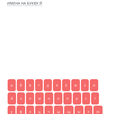
ИМЕНА НА БУКВУ Й
а
б
в
г
д
е
ё
ж
з
и
й
к
л
м
н
о
п
р
с
т
у
ф
х
ц
ч
ш
щ
ы
э
ю