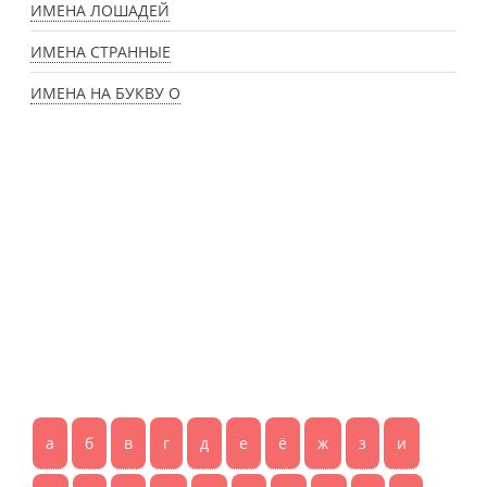
ИМЕНА ЛОШАДЕЙ
ИМЕНА СТРАННЫЕ
ИМЕНА НА БУКВУ О
а
б
в
г
д
е
ё
ж
з
и