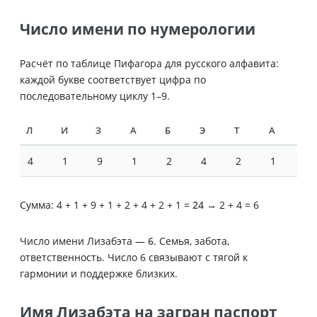
Число имени по нумерологии
Расчёт по таблице Пифагора для русского алфавита:
каждой букве соответствует цифра по
последовательному циклу 1–9.
Л
И
З
А
Б
Э
Т
А
4
1
9
1
2
4
2
1
Сумма: 4 + 1 + 9 + 1 + 2 + 4 + 2 + 1 =
24
→ 2 + 4 = 6
Число имени Лизабэта —
6
. Семья, забота,
ответственность. Число 6 связывают с тягой к
гармонии и поддержке близких.
Имя Лизабэта на загран паспорт