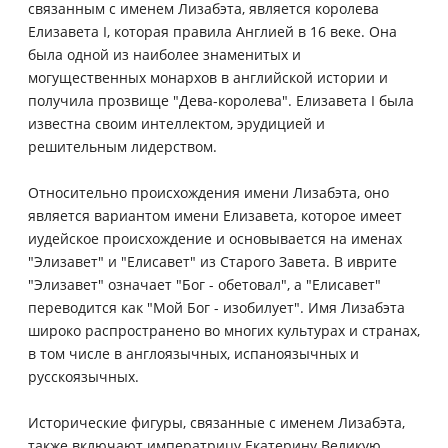
связанным с именем Лизабэта, является королева
Елизавета I, которая правила Англией в 16 веке. Она
была одной из наиболее знаменитых и
могущественных монархов в английской истории и
получила прозвище "Дева-королева". Елизавета I была
известна своим интеллектом, эрудицией и
решительным лидерством.
Относительно происхождения имени Лизабэта, оно
является вариантом имени Елизавета, которое имеет
иудейское происхождение и основывается на именах
"Элизавет" и "Елисавет" из Старого Завета. В иврите
"Элизавет" означает "Бог - обетовал", а "Елисавет"
переводится как "Мой Бог - изобилует". Имя Лизабэта
широко распространено во многих культурах и странах,
в том числе в англоязычных, испаноязычных и
русскоязычных.
Исторические фигуры, связанные с именем Лизабэта,
также включают императрицу Екатерину Великую,