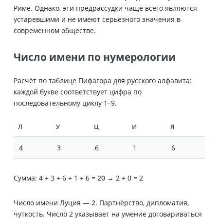
Риме. Однако, эти предрассудки чаще всего являются
устаревшими и не имеют серьезного значения в
современном обществе.
Число имени по нумерологии
Расчёт по таблице Пифагора для русского алфавита:
каждой букве соответствует цифра по
последовательному циклу 1–9.
Л
У
Ц
И
Я
4
3
6
1
6
Сумма: 4 + 3 + 6 + 1 + 6 =
20
→ 2 + 0 = 2
Число имени Луция —
2
. Партнёрство, дипломатия,
чуткость. Число 2 указывает на умение договариваться