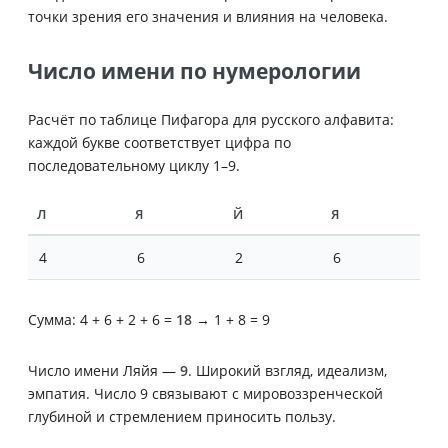
точки зрения его значения и влияния на человека.
Число имени по нумерологии
Расчёт по таблице Пифагора для русского алфавита:
каждой букве соответствует цифра по
последовательному циклу 1–9.
Л
Я
Й
Я
4
6
2
6
Сумма: 4 + 6 + 2 + 6 =
18
→ 1 + 8 = 9
Число имени Ляйя —
9
. Широкий взгляд, идеализм,
эмпатия. Число 9 связывают с мировоззренческой
глубиной и стремлением приносить пользу.