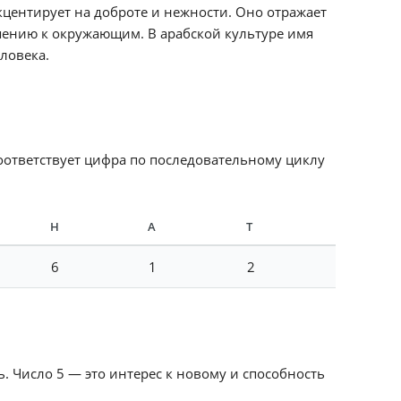
центирует на доброте и нежности. Оно отражает
шению к окружающим. В арабской культуре имя
ловека.
соответствует цифра по последовательному циклу
Н
А
Т
6
1
2
. Число 5 — это интерес к новому и способность