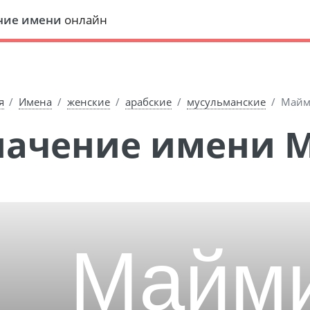
ние имени
онлайн
я
Имена
женские
арабские
мусульманские
Майм
Значение имени 