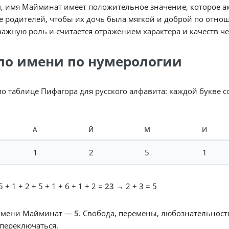
, имя Майминат имеет положительное значение, которое ак
 родителей, чтобы их дочь была мягкой и доброй по отно
важную роль и считается отражением характера и качеств че
ло имени по нумерологии
по таблице Пифагора для русского алфавита: каждой букве 
А
Й
М
И
1
2
5
1
 + 1 + 2 + 5 + 1 + 6 + 1 + 2 =
23
→ 2 + 3 = 5
имени Майминат —
5
. Свобода, перемены, любознательность
переключаться.