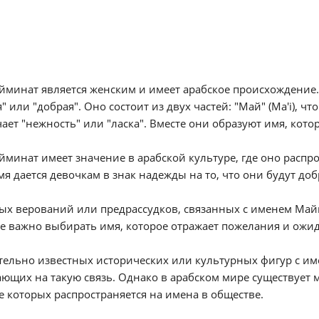
минат является женским и имеет арабское происхождение. В
" или "добрая". Оно состоит из двух частей: "Май" (Ma'i), что
ает "нежность" или "ласка". Вместе они образуют имя, кото
минат имеет значение в арабской культуре, где оно расп
мя дается девочкам в знак надежды на то, что они будут д
х верований или предрассудков, связанных с именем Майм
е важно выбирать имя, которое отражает пожелания и ожи
тельно известных исторических или культурных фигур с и
ющих на такую связь. Однако в арабском мире существует 
 которых распространяется на имена в обществе.