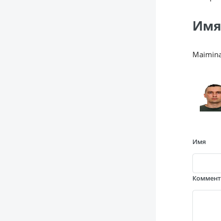
Имя
Maimina
Имя
Коммен