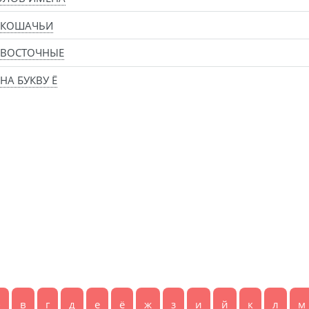
 КОШАЧЬИ
 ВОСТОЧНЫЕ
НА БУКВУ Ё
б
в
г
д
е
ё
ж
з
и
й
к
л
м