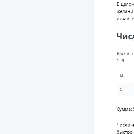
В целом
желание
играет 
Чис
Расчёт 
1–9.
М
5
Сумма: 5
Число 
быстро 