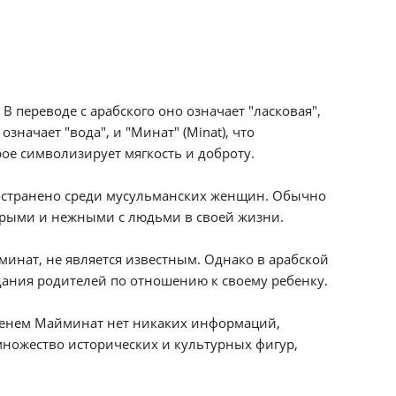
 переводе с арабского оно означает "ласковая",
 означает "вода", и "Минат" (Minat), что
рое символизирует мягкость и доброту.
ространено среди мусульманских женщин. Обычно
обрыми и нежными с людьми в своей жизни.
инат, не является известным. Однако в арабской
дания родителей по отношению к своему ребенку.
менем Майминат нет никаких информаций,
множество исторических и культурных фигур,