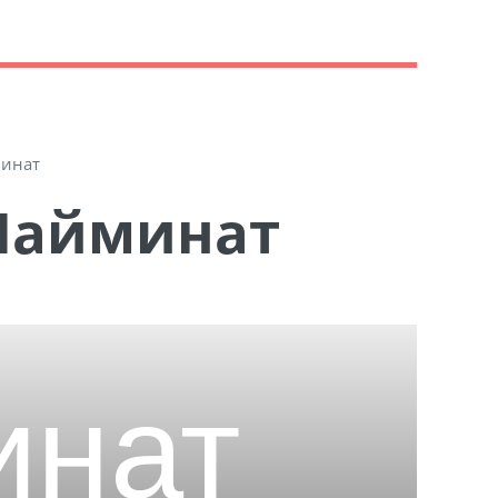
инат
Майминат