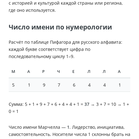
с историей и культурой каждой страны или региона,
где оно используется.
Число имени по нумерологии
Расчёт по таблице Пифагора для русского алфавита:
каждой букве соответствует цифра по
последовательному циклу 1–9.
М
А
Р
Ч
Е
Л
Л
А
5
1
9
7
6
4
4
1
Сумма: 5 + 1 + 9 + 7 + 6 + 4 + 4 + 1 =
37
→ 3 + 7 = 10 → 1 +
0 = 1
Число имени Марчелла —
1
. Лидерство, инициатива,
самостоятельность. Носители числа 1 склонны брать на