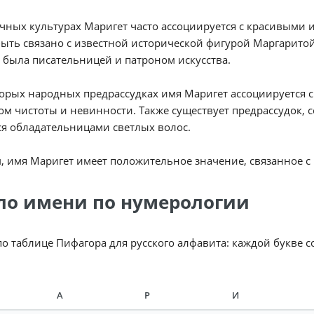
чных культурах Маригет часто ассоциируется с красивыми
ыть связано с известной исторической фигурой Маргаритой
 была писательницей и патроном искусства.
орых народных предрассудках имя Маригет ассоциируется с
м чистоты и невинности. Также существует предрассудок, 
я обладательницами светлых волос.
, имя Маригет имеет положительное значение, связанное с 
ло имени по нумерологии
по таблице Пифагора для русского алфавита: каждой букве 
А
Р
И