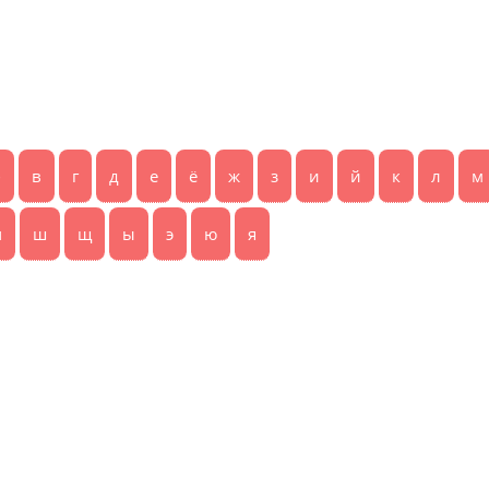
б
в
г
д
е
ё
ж
з
и
й
к
л
м
ч
ш
щ
ы
э
ю
я