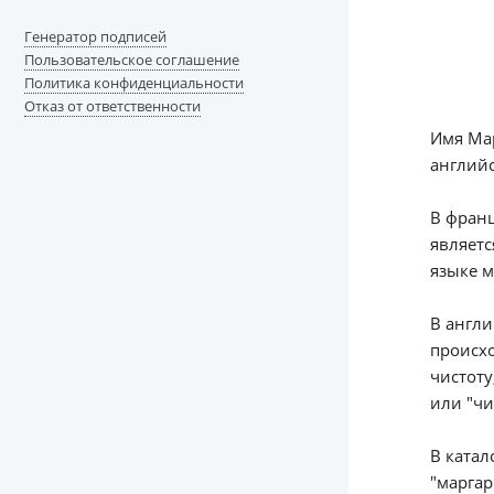
Генератор подписей
Пользовательское соглашение
Политика конфиденциальности
Отказ от ответственности
Имя Мар
английс
В франц
являетс
языке м
В англи
происхо
чистоту
или "чи
В катал
"маргар