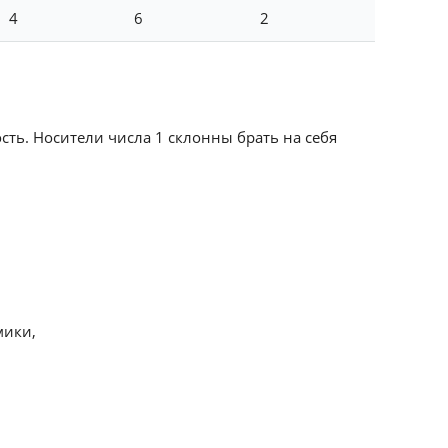
4
6
2
сть. Носители числа 1 склонны брать на себя
мики,