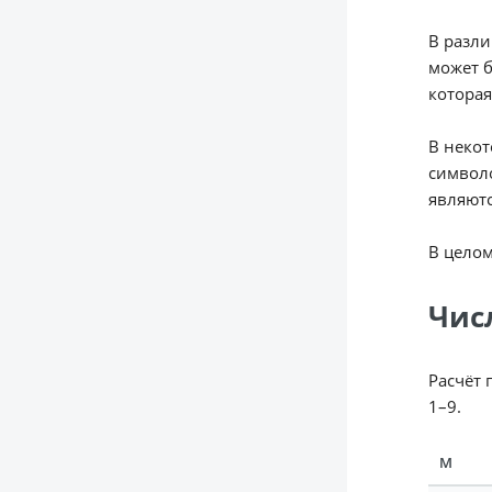
В разли
может б
которая
В некот
символо
являютс
В целом
Чис
Расчёт 
1–9.
М