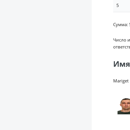
5
Сумма: 5
Число 
ответст
Имя
Mariget