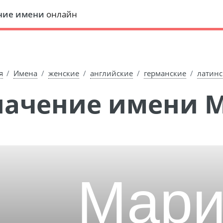
ние имени
онлайн
я
Имена
женские
английские
германские
латинс
Значение имени 