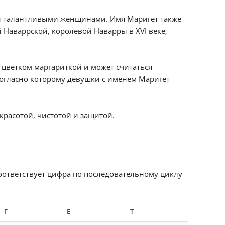
 и талантливыми женщинами. Имя Маригет также
 Наваррской, королевой Наварры в XVI веке,
 цветком маргариткой и может считаться
согласно которому девушки с именем Маригет
красотой, чистотой и защитой.
соответствует цифра по последовательному циклу
Г
Е
Т