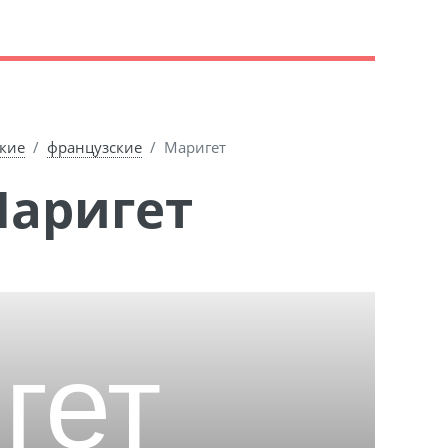
кие
французские
Маригет
Маригет