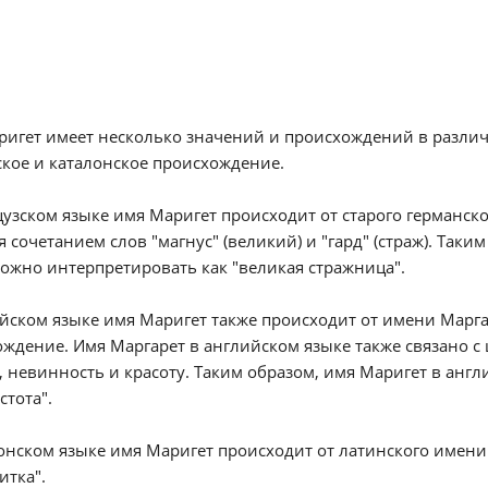
игет имеет несколько значений и происхождений в различ
кое и каталонское происхождение.
узском языке имя Маригет происходит от старого германско
я сочетанием слов "магнус" (великий) и "гард" (страж). Та
ожно интерпретировать как "великая стражница".
йском языке имя Маригет также происходит от имени Марга
ждение. Имя Маргарет в английском языке также связано с
, невинность и красоту. Таким образом, имя Маригет в анг
стота".
онском языке имя Маригет происходит от латинского имени
итка".