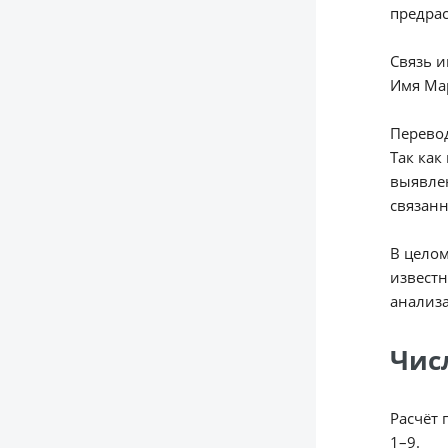
предрас
Связь 
Имя Ма
Перевод
Так как
выявле
связанн
В целом
известн
анализа
Чис
Расчёт 
1–9.