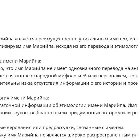
ийпа является преимущественно уникальным именем, и ег
изируем имя Марийпа, исходя из его перевода и этимологи
д имени Марийпа:
о, что имя Марийпа не имеет однозначного перевода на ан
е, связанное с народной мифологией или персонажем, но 
ительны из-за отсутствия информации о его истории и про
огия имени Марийпа:
статочной информации об этимологии имени Марийпа. Имя 
ации звуков, выбранных или придуманных автором или ро
е верования или предрассудки, связанные с именем:
ьку имя Марийпа не является широко распространенным ил