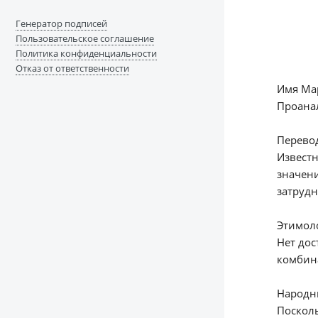
Генератор подписей
Пользовательское соглашение
Политика конфиденциальности
Отказ от ответственности
Имя Мар
Проанал
Перево
Известн
значени
затрудн
Этимол
Нет до
комбин
Народны
Поскол