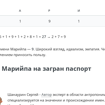
А
Р
И
1
9
1
 + 1 + 9 + 1 + 2 + 8 + 1 =
27
→ 2 + 7 = 9
имени Марийпа —
9
. Широкий взгляд, идеализм, эмпатия. 
лением приносить пользу.
 Марийпа на загран паспорт
Шанаурин Сергей -
Автор
эксперт в области антропони
специализируется на значении и происхождении имен.