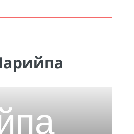
Марийпа