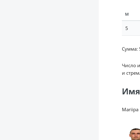
М
5
Сумма: 5
Число 
и стрем
Имя
Mariipa