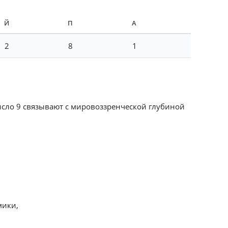
Й
П
А
2
8
1
Число 9 связывают с мировоззренческой глубиной
мики,