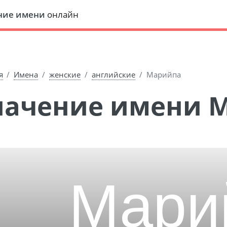
ние имени
онлайн
я
Имена
женские
английские
Марийпа
Значение имени 