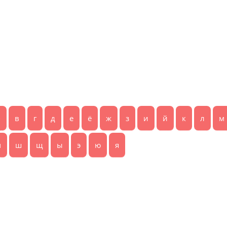
б
в
г
д
е
ё
ж
з
и
й
к
л
м
ч
ш
щ
ы
э
ю
я