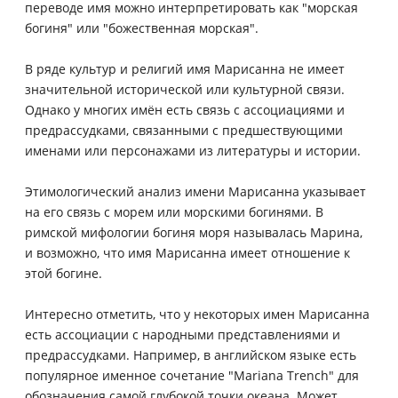
переводе имя можно интерпретировать как "морская
богиня" или "божественная морская".
В ряде культур и религий имя Марисанна не имеет
значительной исторической или культурной связи.
Однако у многих имён есть связь с ассоциациями и
предрассудками, связанными с предшествующими
именами или персонажами из литературы и истории.
Этимологический анализ имени Марисанна указывает
на его связь с морем или морскими богинями. В
римской мифологии богиня моря называлась Марина,
и возможно, что имя Марисанна имеет отношение к
этой богине.
Интересно отметить, что у некоторых имен Марисанна
есть ассоциации с народными представлениями и
предрассудками. Например, в английском языке есть
популярное именное сочетание "Mariana Trench" для
обозначения самой глубокой точки океана. Может