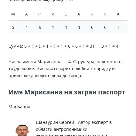
М
А
Р
И
С
А
Н
Н
А
5
1
9
1
1
1
6
6
1
Сумма: 5 + 1 + 9 + 1 + 1 + 1 + 6 + 6 + 1 =
31
→ 3 + 1 = 4
Число имени Марисанна —
4
. Структура, надёжность,
трудолюбие. Число 4 говорит о любви к порядку и
привычке доводить дела до конца.
Имя Марисанна на загран паспорт
Marisanna
Шанаурин Сергей -
Автор
эксперт в
области антропонимики,