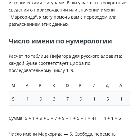
историческими фигурами. Если у вас есть конкретные
сведения о происхождении или значении имени
"Маркорида", я могу помочь вам с переводом или
разъяснением этих данных.
Число имени по нумерологии
Расчёт по таблице Пифагора для русского алфавита:
каждой букве соответствует цифра по
последовательному циклу 1–9.
М
А
Р
К
О
Р
И
Д
А
5
1
9
3
7
9
1
5
1
Сумма: 5 + 1 + 9 + 3 + 7 + 9 + 1 + 5 + 1 =
41
→ 4 + 1 = 5
Число имени Маркорида —
5
. Свобода, перемены,