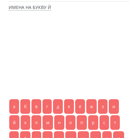
ИМЕНА НА БУКВУ Й
а
б
в
г
д
е
ё
ж
з
и
й
к
л
м
н
о
п
р
с
т