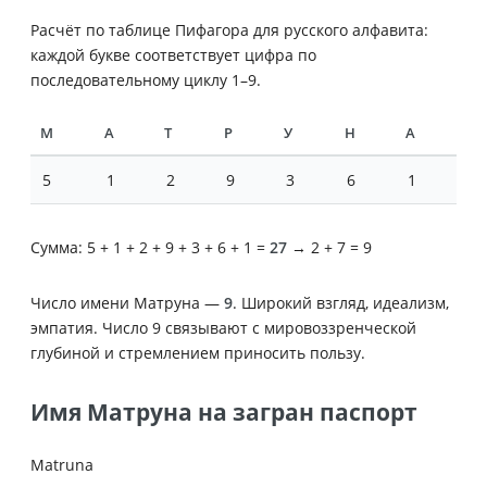
Расчёт по таблице Пифагора для русского алфавита:
каждой букве соответствует цифра по
последовательному циклу 1–9.
М
А
Т
Р
У
Н
А
5
1
2
9
3
6
1
Сумма: 5 + 1 + 2 + 9 + 3 + 6 + 1 =
27
→ 2 + 7 = 9
Число имени Матруна —
9
. Широкий взгляд, идеализм,
эмпатия. Число 9 связывают с мировоззренческой
глубиной и стремлением приносить пользу.
Имя Матруна на загран паспорт
Matruna