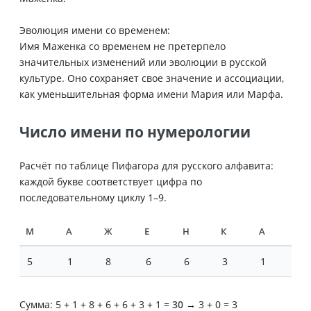
Эволюция имени со временем:
Имя Маженка со временем не претерпело
значительных изменений или эволюции в русской
культуре. Оно сохраняет свое значение и ассоциации,
как уменьшительная форма имени Мария или Марфа.
Число имени по нумерологии
Расчёт по таблице Пифагора для русского алфавита:
каждой букве соответствует цифра по
последовательному циклу 1–9.
М
А
Ж
Е
Н
К
А
5
1
8
6
6
3
1
Сумма: 5 + 1 + 8 + 6 + 6 + 3 + 1 =
30
→ 3 + 0 = 3