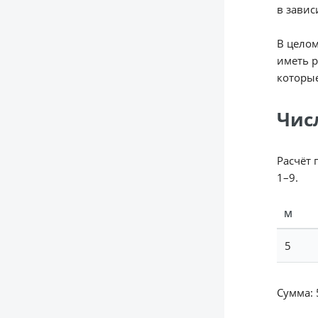
в завис
В целом
иметь р
которые
Чис
Расчёт 
1–9.
М
5
Сумма: 5