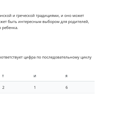
нской и греческой традициями, и оно может
может быть интересным выбором для родителей,
 ребенка.
соответствует цифра по последовательному циклу
Т
И
Я
2
1
6