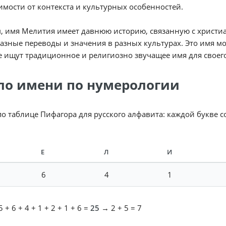
имости от контекста и культурных особенностей.
, имя Мелития имеет давнюю историю, связанную с христиа
азные переводы и значения в разных культурах. Это имя 
 ищут традиционное и религиозно звучащее имя для своего
ло имени по нумерологии
по таблице Пифагора для русского алфавита: каждой букве 
Е
Л
И
6
4
1
 + 6 + 4 + 1 + 2 + 1 + 6 =
25
→ 2 + 5 = 7