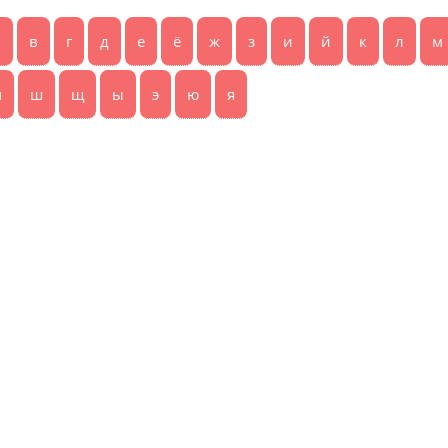
б
в
г
д
е
ё
ж
з
и
й
к
л
м
ч
ш
щ
ы
э
ю
я