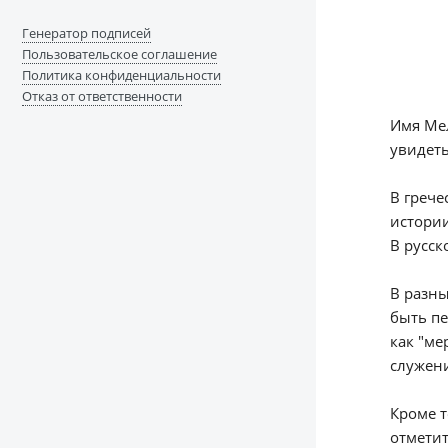
Генератор подписей
Пользовательское соглашение
Политика конфиденциальности
Отказ от ответственности
Имя Мел
увидеть
В грече
истории
В русск
В разны
быть пе
как "ме
служени
Кроме т
отметит