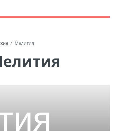
ские
Мелития
Мелития