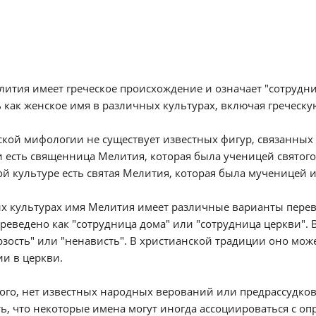
ития имеет греческое происхождение и означает "сотрудни
 как женское имя в различных культурах, включая греческу
ской мифологии не существует известных фигур, связанных
 есть священница Мелития, которая была ученицей святого
ой культуре есть святая Мелития, которая была мученицей и
х культурах имя Мелития имеет различные варианты перево
реведено как "сотрудница дома" или "сотрудница церкви". 
рзость" или "ненависть". В христианской традиции оно мож
и в церкви.
ого, нет известных народных верований или предрассудков
ь, что некоторые имена могут иногда ассоциироваться с о