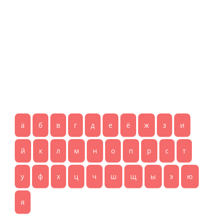
а
б
в
г
д
е
ё
ж
з
и
й
к
л
м
н
о
п
р
с
т
у
ф
х
ц
ч
ш
щ
ы
э
ю
я