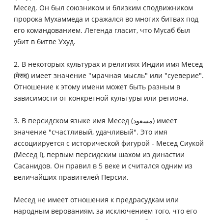
Месед. Он был союзником и близким сподвижником
пророка Мухаммеда и сражался во многих битвах под
его командованием. Легенда гласит, что Мусаб был
убит в битве Ухуд.
2. В некоторых культурах и религиях Индии имя Месед
(मेसद) имеет значение "мрачная мысль" или "суеверие".
Отношение к этому имени может быть разным в
зависимости от конкретной культуры или региона.
3. В персидском языке имя Месед (مسعود) имеет
значение "счастливый, удачливый". Это имя
ассоциируется с исторической фигурой - Месед Сиукой
(Месед I), первым персидским шахом из династии
Сасанидов. Он правил в 5 веке и считался одним из
величайших правителей Персии.
Месед не имеет отношения к предрасудкам или
народным верованиям, за исключением того, что его