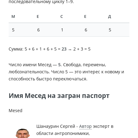
последовательному циклу 1–9.
М
Е
С
Е
Д
5
6
1
6
5
Сумма: 5 + 6 + 1 + 6 + 5 =
23
→ 2 + 3 = 5
Число имени Месед —
5
. Свобода, перемены,
любознательность. Число 5 — это интерес к новому и
способность быстро переключаться.
Имя Месед на загран паспорт
Mesed
Шанаурин Сергей -
Автор
эксперт в
области антропонимики,