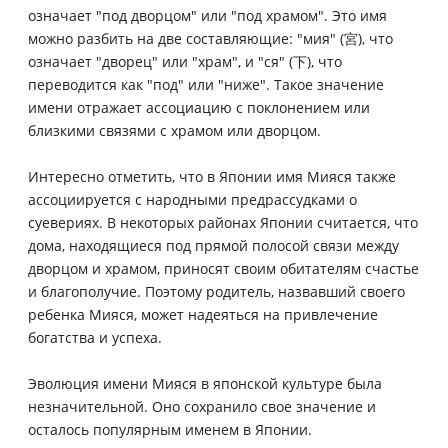
означает "под дворцом" или "под храмом". Это имя
можно разбить на две составляющие: "мия" (宮), что
означает "дворец" или "храм", и "ся" (下), что
переводится как "под" или "ниже". Такое значение
имени отражает ассоциацию с поклонением или
близкими связями с храмом или дворцом.
Интересно отметить, что в Японии имя Мияся также
ассоциируется с народными предрассудками о
суевериях. В некоторых районах Японии считается, что
дома, находящиеся под прямой полосой связи между
дворцом и храмом, приносят своим обитателям счастье
и благополучие. Поэтому родитель, назвавший своего
ребенка Мияся, может надеяться на привлечение
богатства и успеха.
Эволюция имени Мияся в японской культуре была
незначительной. Оно сохранило свое значение и
осталось популярным именем в Японии.