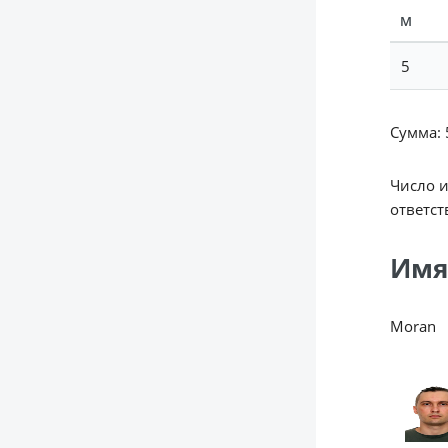
М
5
Сумма: 5
Число 
ответст
Имя
Moran