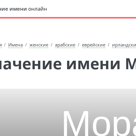
ние имени
онлайн
я
Имена
женские
арабские
еврейские
ирландск
Значение имени 