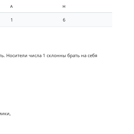
А
Н
1
6
ть. Носители числа 1 склонны брать на себя
мики,