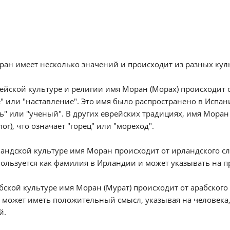
ан имеет несколько значений и происходит из разных куль
рейской культуре и религии имя Моран (Морах) происходит от
" или "наставление". Это имя было распространено в Испан
ь" или "ученый". В других еврейских традициях, имя Моран
mor), что означает "горец" или "мореход".
ландской культуре имя Моран происходит от ирландского сло
ользуется как фамилия в Ирландии и может указывать на 
абской культуре имя Моран (Мурат) происходит от арабского 
 может иметь положительный смысл, указывая на человека,
й.