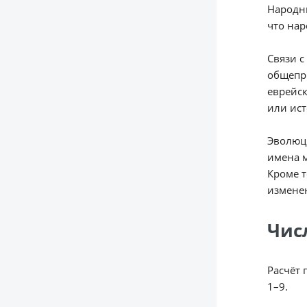
Народны
что нар
Связи с
общепр
еврейск
или ист
Эволюци
имена м
Кроме т
измене
Чис
Расчёт 
1–9.