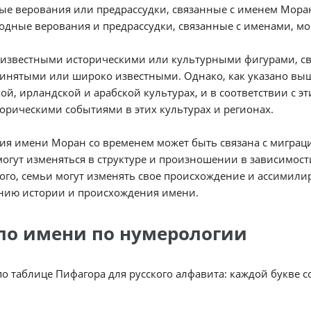
е верования или предрассудки, связанные с именем Моран
одные верования и предрассудки, связанные с именами, мог
 известными историческими или культурными фигурами, с
инятыми или широко известными. Однако, как указано выш
ой, ирландской и арабской культурах, и в соответствии с 
орическими событиями в этих культурах и регионах.
я имени Моран со временем может быть связана с миграц
огут изменяться в структуре и произношении в зависимост
ого, семьи могут изменять свое происхождение и ассимилир
нию истории и происхождения имени.
ло имени по нумерологии
по таблице Пифагора для русского алфавита: каждой букве 