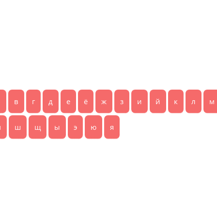
б
в
г
д
е
ё
ж
з
и
й
к
л
м
ч
ш
щ
ы
э
ю
я