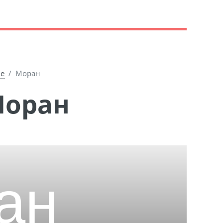
ие
Моран
Моран