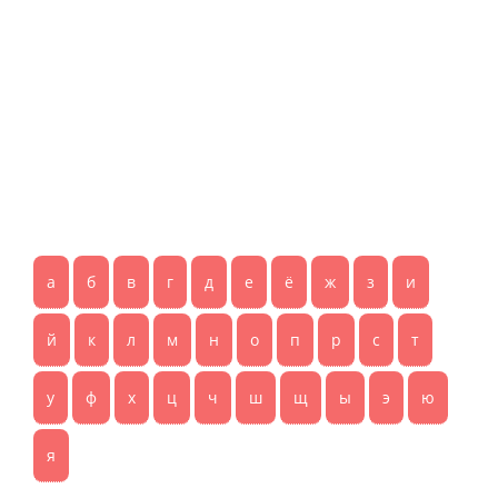
а
б
в
г
д
е
ё
ж
з
и
й
к
л
м
н
о
п
р
с
т
у
ф
х
ц
ч
ш
щ
ы
э
ю
я