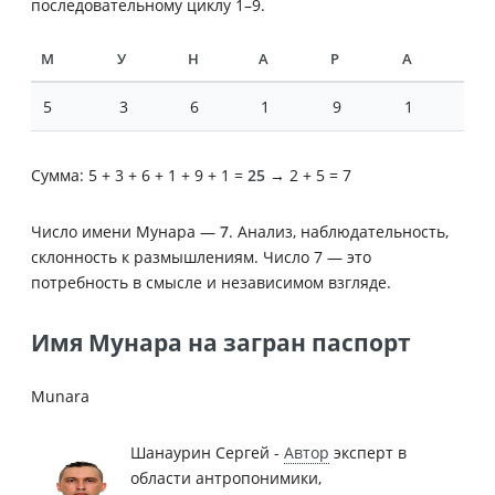
последовательному циклу 1–9.
М
У
Н
А
Р
А
5
3
6
1
9
1
Сумма: 5 + 3 + 6 + 1 + 9 + 1 =
25
→ 2 + 5 = 7
Число имени Мунара —
7
. Анализ, наблюдательность,
склонность к размышлениям. Число 7 — это
потребность в смысле и независимом взгляде.
Имя Мунара на загран паспорт
Munara
Шанаурин Сергей -
Автор
эксперт в
области антропонимики,