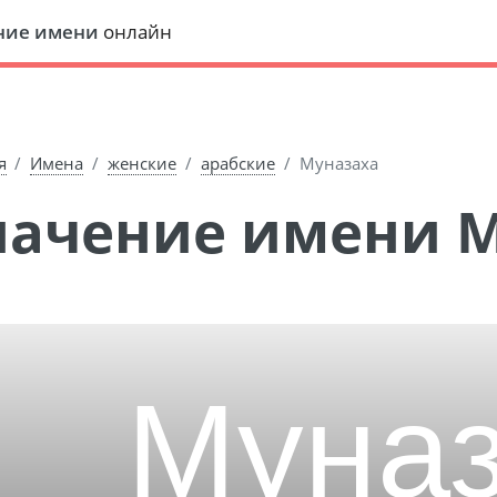
ние имени
онлайн
я
Имена
женские
арабские
Муназаха
Значение имени 