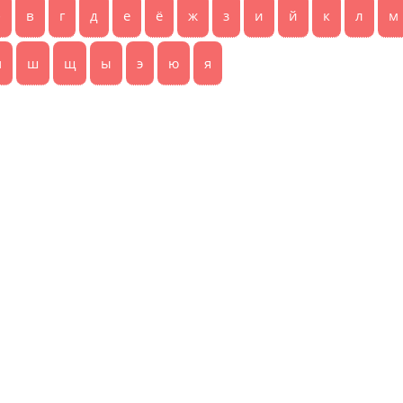
б
в
г
д
е
ё
ж
з
и
й
к
л
м
ч
ш
щ
ы
э
ю
я