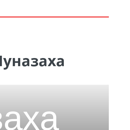
Муназаха