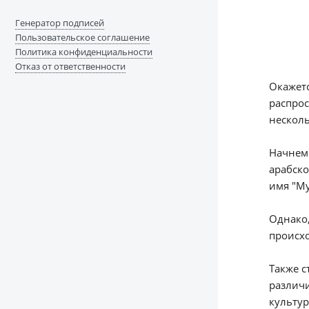
Генератор подписей
Пользовательское соглашение
Политика конфиденциальности
Отказ от ответственности
Окажетс
распрос
нескол
Начнем 
арабского корня слова
имя "Му
Однако,
происх
Также с
различи
культур