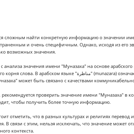
я сложным найти конкретную информацию о значении имени
траненным и очень специфичным. Однако, исходя из его з
ько возможных значения.
с анализа значения имени "Муназаха" на основе арабского я
. В арабском языке "مناظرة" (munazara) означает спор, дискуссию или дебаты. В этом контексте,
назаха" может быть связано с качествами коммуникабельн
 рекомендуется проверить значение имени "Муназаха" в ко
одит, чтобы получить более точную информацию.
тоит отметить, что в разных культурах и религиях перевод 
я. В связи с этим, нельзя исключать, что значение может о
ного контекста.