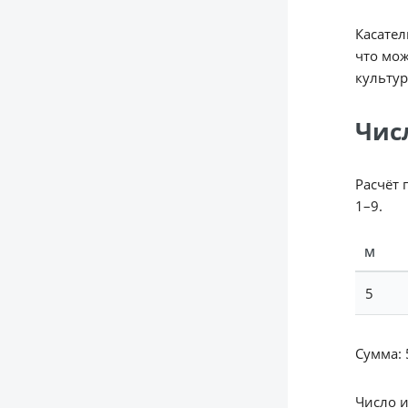
Касател
что мож
культу
Чис
Расчёт 
1–9.
М
5
Сумма: 5
Число 