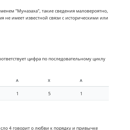
менем "Муназаха", такие сведения маловероятно,
я не имеет известной связи с историческими или
соответствует цифра по последовательному циклу
А
Х
А
1
5
1
исло 4 говорит о любви к порядку и привычке