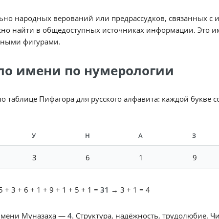
ьно народных верований или предрассудков, связанных с и
но найти в общедоступных источниках информации. Это им
рными фигурами.
ло имени по нумерологии
по таблице Пифагора для русского алфавита: каждой букве 
У
Н
А
З
3
6
1
9
 + 3 + 6 + 1 + 9 + 1 + 5 + 1 =
31
→ 3 + 1 = 4
имени Муназаха —
4
. Структура, надёжность, трудолюбие. Ч