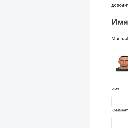
доводит
Имя
Munaza
Имя
Коммен