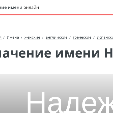
ние имени
онлайн
я
Имена
женские
английские
греческие
испанск
Значение имени 