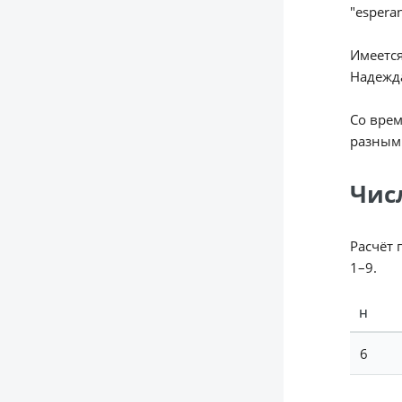
"espera
Имеется
Надежда
Со вре
разным 
Чис
Расчёт 
1–9.
Н
6