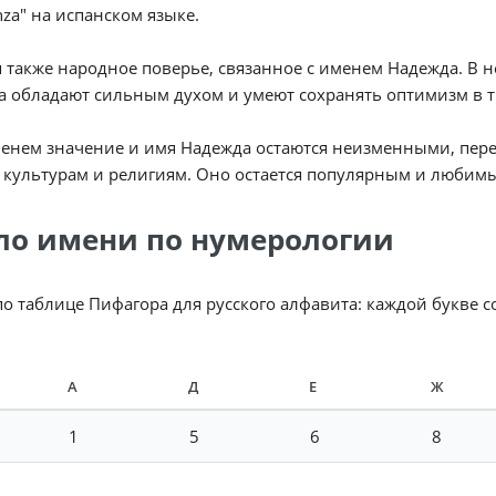
nza" на испанском языке.
 также народное поверье, связанное с именем Надежда. В н
 обладают сильным духом и умеют сохранять оптимизм в т
менем значение и имя Надежда остаются неизменными, пер
культурам и религиям. Оно остается популярным и любимы
ло имени по нумерологии
по таблице Пифагора для русского алфавита: каждой букве 
А
Д
Е
Ж
1
5
6
8