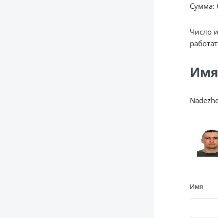
Сумма: 6
Число 
работат
Имя
Nadezhd
Имя