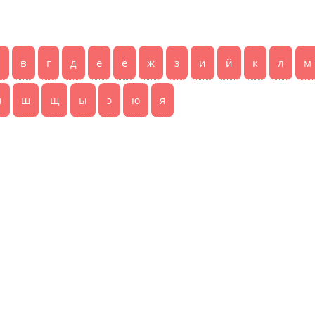
б
в
г
д
е
ё
ж
з
и
й
к
л
м
ч
ш
щ
ы
э
ю
я