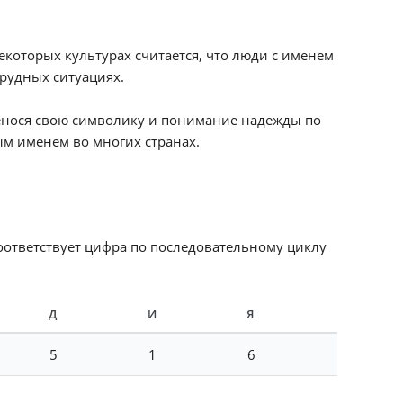
екоторых культурах считается, что люди с именем
рудных ситуациях.
енося свою символику и понимание надежды по
м именем во многих странах.
соответствует цифра по последовательному циклу
Д
И
Я
5
1
6