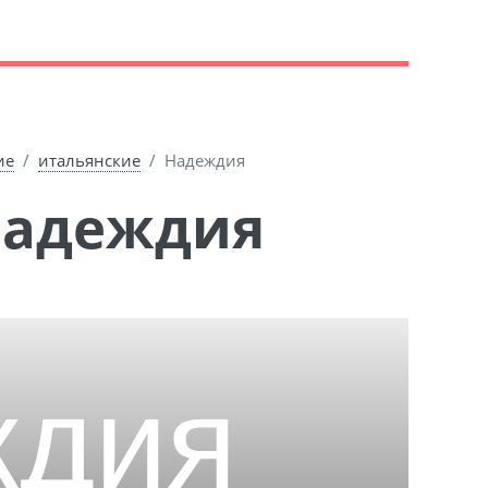
ие
итальянские
Надеждия
Надеждия