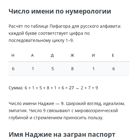
Число имени по нумерологии
Расчёт по таблице Пифагора для русского алфавита:
каждой букве соответствует цифра по
последовательному циклу 1–9.
Н
А
Д
Ж
И
Е
6
1
5
8
1
6
Сумма: 6 + 1 + 5 + 8 + 1 + 6 =
27
→ 2 + 7 = 9
Число имени Наджие —
9
. Широкий взгляд, идеализм,
эмпатия. Число 9 связывают с мировоззренческой
глубиной и стремлением приносить пользу.
Имя Наджие на загран паспорт