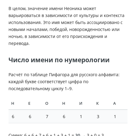
В целом, значение имени Неоника может
варьироваться в зависимости от культуры и контекста
использования. Это имя может быть ассоциировано с
новыми началами, победой, новорожденностью или
ночью, в зависимости от его происхождения и
перевода.
Число имени по нумерологии
Расчёт по таблице Пифагора для русского алфавита:
каждой букве соответствует цифра по
последовательному циклу 1–9.
Н
Е
О
Н
И
К
А
6
6
7
6
1
3
1
Сумма: 6 + 6 + 7 + 6 + 1 + 3 + 1 =
30
→ 3 + 0 = 3