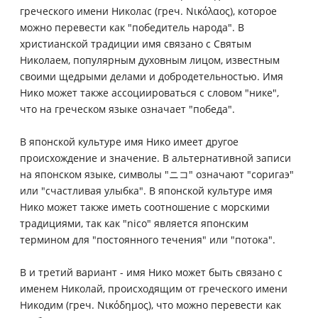
греческого имени Николас (греч. Νικόλαος), которое
можно перевести как "победитель народа". В
христианской традиции имя связано с Святым
Николаем, популярным духовным лицом, известным
своими щедрыми делами и добродетельностью. Имя
Нико может также ассоциироваться с словом "нике",
что на греческом языке означает "победа".
В японской культуре имя Нико имеет другое
происхождение и значение. В альтернативной записи
на японском языке, символы "ニコ" означают "соригаэ"
или "счастливая улыбка". В японской культуре имя
Нико может также иметь соотношение с морскими
традициями, так как "nico" является японским
термином для "постоянного течения" или "потока".
В и третий вариант - имя Нико может быть связано с
именем Николай, происходящим от греческого имени
Никодим (греч. Νικόδημος), что можно перевести как