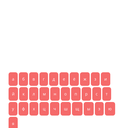
а
б
в
г
д
е
ё
ж
з
и
й
к
л
м
н
о
п
р
с
т
у
ф
х
ц
ч
ш
щ
ы
э
ю
я