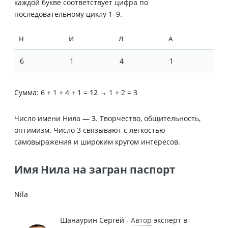
каждой букве соответствует цифра по
последовательному циклу 1–9.
Н
И
Л
А
6
1
4
1
Сумма: 6 + 1 + 4 + 1 =
12
→ 1 + 2 = 3
Число имени Нила —
3
. Творчество, общительность,
оптимизм. Число 3 связывают с лёгкостью
самовыражения и широким кругом интересов.
Имя Нила на загран паспорт
Nila
Шанаурин Сергей -
Автор
эксперт в