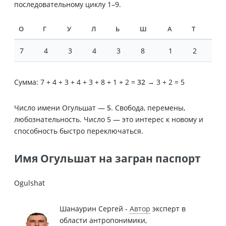
последовательному циклу 1–9.
О
Г
У
Л
Ь
Ш
А
Т
7
4
3
4
3
8
1
2
Сумма: 7 + 4 + 3 + 4 + 3 + 8 + 1 + 2 =
32
→ 3 + 2 = 5
Число имени Огульшат —
5
. Свобода, перемены,
любознательность. Число 5 — это интерес к новому и
способность быстро переключаться.
Имя Огульшат на загран паспорт
Ogulshat
Шанаурин Сергей -
Автор
эксперт в
области антропонимики,