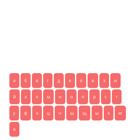
а
б
в
г
д
е
ё
ж
з
и
й
к
л
м
н
о
п
р
с
т
у
ф
х
ц
ч
ш
щ
ы
э
ю
я