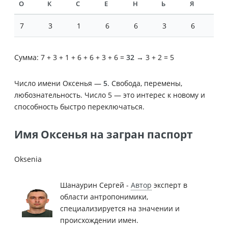
О
К
С
Е
Н
Ь
Я
7
3
1
6
6
3
6
Сумма: 7 + 3 + 1 + 6 + 6 + 3 + 6 =
32
→ 3 + 2 = 5
Число имени Оксенья —
5
. Свобода, перемены,
любознательность. Число 5 — это интерес к новому и
способность быстро переключаться.
Имя Оксенья на загран паспорт
Oksenia
Шанаурин Сергей -
Автор
эксперт в
области антропонимики,
специализируется на значении и
происхождении имен.