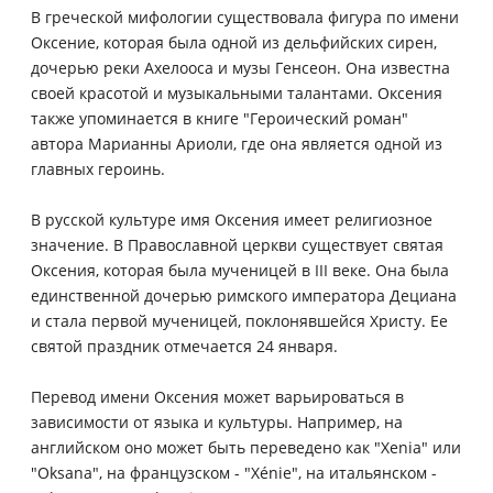
В греческой мифологии существовала фигура по имени
Оксение, которая была одной из дельфийских сирен,
дочерью реки Ахелооса и музы Генсеон. Она известна
своей красотой и музыкальными талантами. Оксения
также упоминается в книге "Героический роман"
автора Марианны Ариоли, где она является одной из
главных героинь.
В русской культуре имя Оксения имеет религиозное
значение. В Православной церкви существует святая
Оксения, которая была мученицей в III веке. Она была
единственной дочерью римского императора Дециана
и стала первой мученицей, поклонявшейся Христу. Ее
святой праздник отмечается 24 января.
Перевод имени Оксения может варьироваться в
зависимости от языка и культуры. Например, на
английском оно может быть переведено как "Xenia" или
"Oksana", на французском - "Xénie", на итальянском -