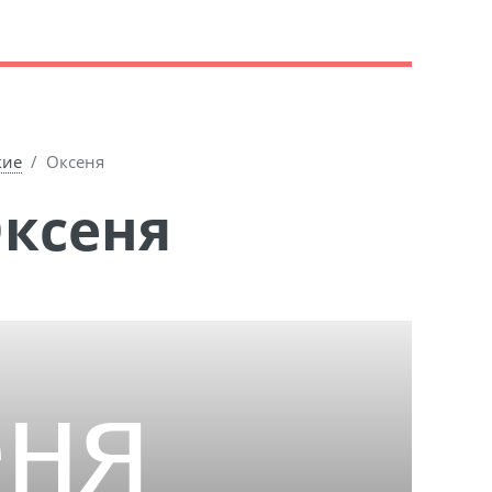
кие
Оксеня
Оксеня