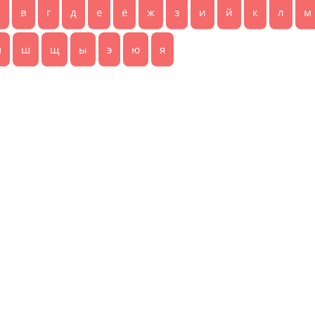
б
в
г
д
е
ё
ж
з
и
й
к
л
м
ч
ш
щ
ы
э
ю
я