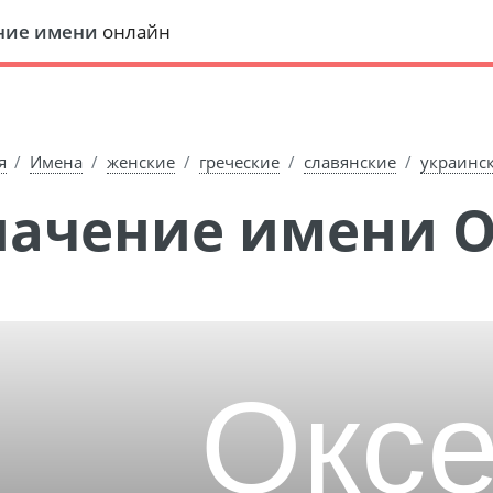
ние имени
онлайн
я
Имена
женские
греческие
славянские
украинс
Значение имени 