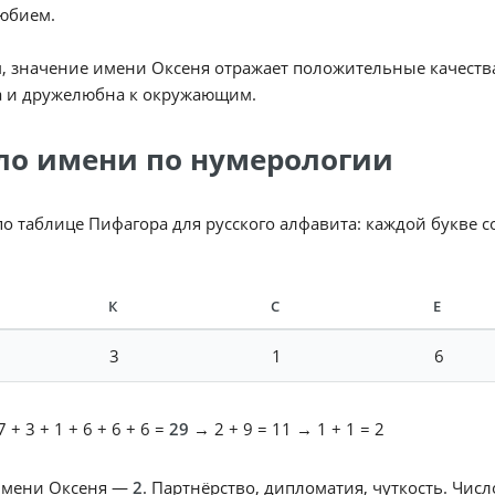
юбием.
, значение имени Оксеня отражает положительные качества 
а и дружелюбна к окружающим.
ло имени по нумерологии
по таблице Пифагора для русского алфавита: каждой букве 
К
С
Е
3
1
6
 + 3 + 1 + 6 + 6 + 6 =
29
→ 2 + 9 = 11 → 1 + 1 = 2
имени Оксеня —
2
. Партнёрство, дипломатия, чуткость. Чис