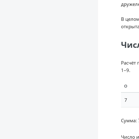
дружел
В целом
открыт
Чис
Расчёт 
1–9.
О
7
Сумма: 7
Число 