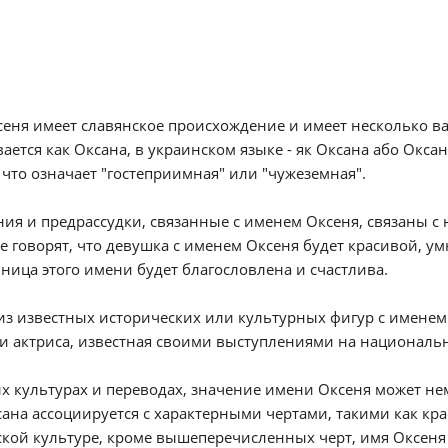
еня имеет славянское происхождение и имеет несколько ва
ается как Оксана, в украинском языке - як Оксана або Окса
 что означает "гостеприимная" или "чужеземная".
ия и предрассудки, связанные с именем Оксеня, связаны 
е говорят, что девушка с именем Оксеня будет красивой, ум
ица этого имени будет благословлена и счастлива.
з известных исторических или культурных фигур с именем 
и актриса, известная своими выступлениями на националь
х культурах и переводах, значение имени Оксеня может нем
ана ассоциируется с характерными чертами, такими как крас
кой культуре, кроме вышеперечисленных черт, имя Оксеня 