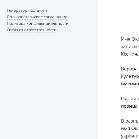
Генератор подписей
Пользовательское соглашение
Политика конфиденциальности
Отказ от ответственности
Имя Окс
записыв
Ксения,
Верован
культур
именинн
Одной и
певица 
В разны
имя Окс
украинс