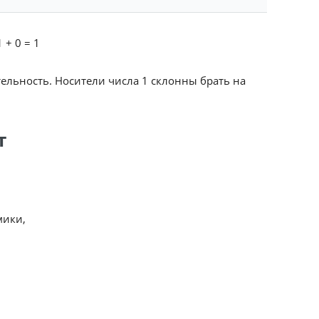
 + 0 = 1
тельность. Носители числа 1 склонны брать на
т
мики,