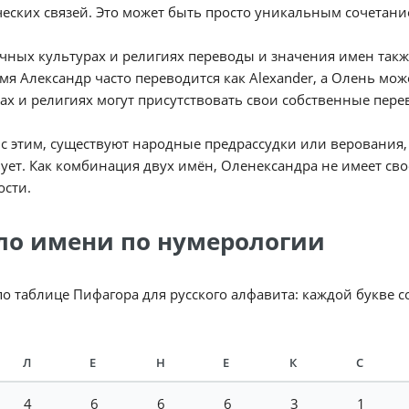
еских связей. Это может быть просто уникальным сочетани
чных культурах и религиях переводы и значения имен такж
мя Александр часто переводится как Alexander, а Олень може
ах и религиях могут присутствовать свои собственные пере
 с этим, существуют народные предрассудки или верования
ует. Как комбинация двух имён, Оленександра не имеет св
ости.
ло имени по нумерологии
по таблице Пифагора для русского алфавита: каждой букве 
Л
Е
Н
Е
К
С
4
6
6
6
3
1