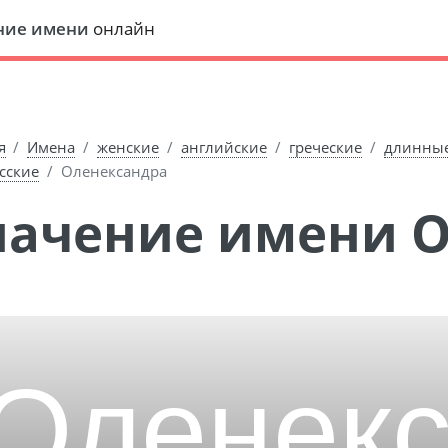
ние имени
онлайн
я
Имена
женские
английские
греческие
длинны
сские
Оленександра
Значение имени 