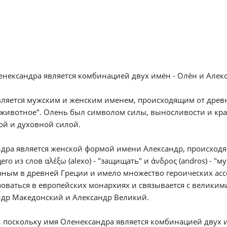
нександра является комбинацией двух имён - Оле́н и Алек
вляется мужским и женским именем, происходящим от древне
животное". Олень был символом силы, выносливости и красо
ой и духовной силой.
дра является женской формой имени Александр, происходяще
его из слов αλέξω (alexo) - "защищать" и άνδρος (andros) -
ным в древней Греции и имело множество героических ассо
оваться в европейских монархиях и связывается с великим
ндр Македонский и Александр Великий.
 поскольку имя Оленександра является комбинацией двух 