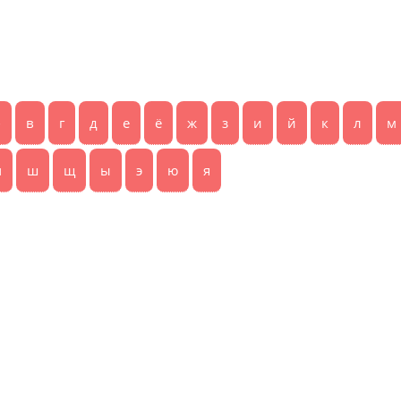
б
в
г
д
е
ё
ж
з
и
й
к
л
м
ч
ш
щ
ы
э
ю
я