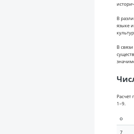
историч
В разли
языке и
культур
В связи
существ
значим
Чис
Расчёт 
1–9.
О
7