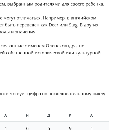
ем, выбранным родителями для своего ребенка.
е могут отличаться. Например, в английском
т быть переведен как Deer или Stag. В других
воды и значения.
, связанные с именем Оленександра, не
оей собственной исторической или культурной
соответствует цифра по последовательному циклу
А
Н
Д
Р
А
1
6
5
9
1