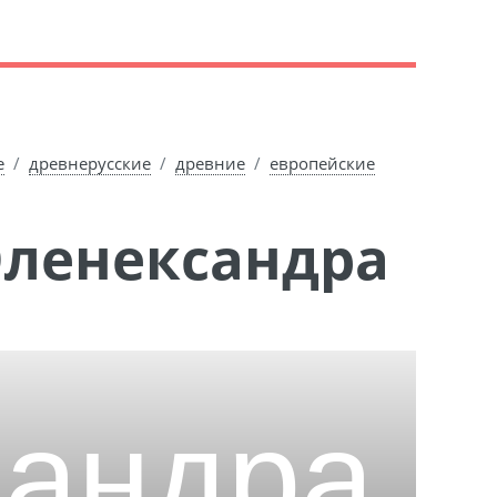
е
древнерусские
древние
европейские
Оленександра