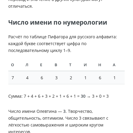
отличаться.
Число имени по нумерологии
Расчёт по таблице Пифагора для русского алфавита:
каждой букве соответствует цифра по
последовательному циклу 1–9.
О
Л
Е
В
Т
И
Н
А
7
4
6
3
2
1
6
1
Сумма: 7 + 4 + 6 + 3 + 2 + 1 + 6 + 1 =
30
→ 3 + 0 = 3
Число имени Олевтина —
3
. Творчество,
общительность, оптимизм. Число 3 связывают с
лёгкостью самовыражения и широким кругом
интересов.