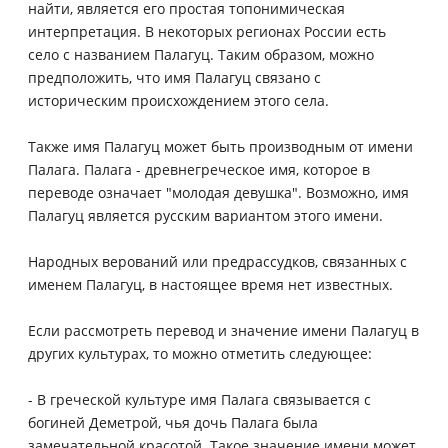
найти, является его простая топонимическая
интерпретация. В некоторых регионах России есть
село с названием Палагуц. Таким образом, можно
предположить, что имя Палагуц связано с
историческим происхождением этого села.
Также имя Палагуц может быть производным от имени
Палага. Палага - древнегреческое имя, которое в
переводе означает "молодая девушка". Возможно, имя
Палагуц является русским вариантом этого имени.
Народных верований или предрассудков, связанных с
именем Палагуц, в настоящее время нет известных.
Если рассмотреть перевод и значение имени Палагуц в
других культурах, то можно отметить следующее:
- В греческой культуре имя Палага связывается с
богиней Деметрой, чья дочь Палага была
замечательной красотой. Такое значение имени может