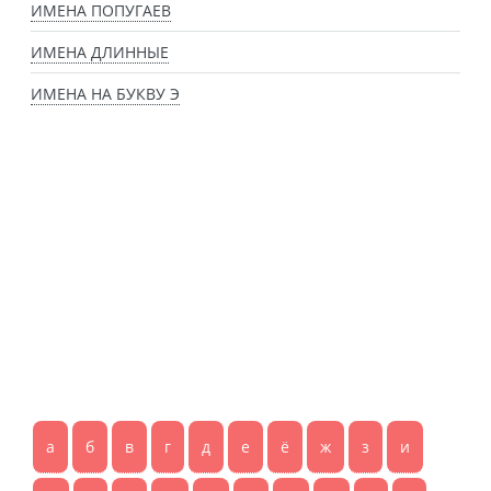
ИМЕНА ПОПУГАЕВ
ИМЕНА ДЛИННЫЕ
ИМЕНА НА БУКВУ Э
а
б
в
г
д
е
ё
ж
з
и