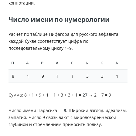
коннотации.
Число имени по нумерологии
Расчёт по таблице Пифагора для русского алфавита:
каждой букве соответствует цифра по
последовательному циклу 1–9.
П
А
Р
А
С
Ь
К
А
8
1
9
1
1
3
3
1
Сумма: 8 + 1 + 9 + 1 + 1 + 3 + 3 + 1 =
27
→ 2 + 7 = 9
Число имени Параська —
9
. Широкий взгляд, идеализм,
эмпатия. Число 9 связывают с мировоззренческой
глубиной и стремлением приносить пользу.