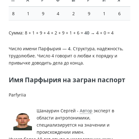
П
А
Р
Ф
Ы
Р
И
Я
8
1
9
4
2
9
1
6
Сумма: 8 + 1 + 9 + 4 + 2 + 9 + 1 + 6 =
40
→ 4 + 0 = 4
Число имени Парфырия —
4
. Структура, надёжность,
трудолюбие. Число 4 говорит о любви к порядку и
привычке доводить дела до конца.
Имя Парфырия на загран паспорт
Parfyriia
Шанаурин Сергей -
Автор
эксперт в
области антропонимики,
специализируется на значении и
происхождении имен.