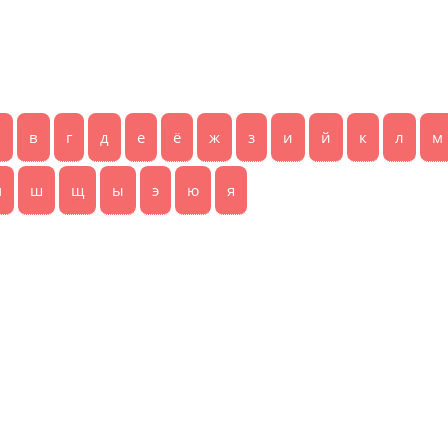
б
в
г
д
е
ё
ж
з
и
й
к
л
м
ч
ш
щ
ы
э
ю
я