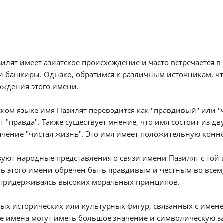
илят имеет азиатское происхождение и часто встречается в
и башкиры. Однако, обратимся к различным источникам, ч
ждения этого имени.
ском языке имя Пазилят переводится как "правдивый" или "
т "правда". Также существует мнение, что имя состоит из двух
ачение "чистая жизнь". Это имя имеет положительную конн
уют народные представления о связи имени Пазилят с той 
ь этого имени обречен быть правдивым и честным во всем, ч
 придерживаясь высоких моральных принципов.
ых исторических или культурных фигур, связанных с именем
е имена могут иметь большое значение и символическую за