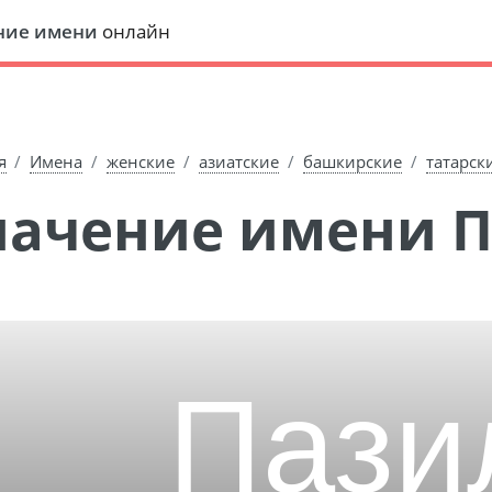
ние имени
онлайн
я
Имена
женские
азиатские
башкирские
татарск
Значение имени 