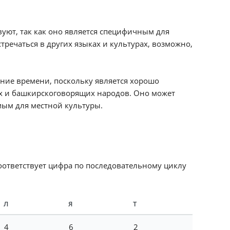
вуют, так как оно является специфичным для
тречаться в других языках и культурах, возможно,
ение времени, поскольку является хорошо
их и башкирскоговорящих народов. Оно может
мым для местной культуры.
соответствует цифра по последовательному циклу
Л
Я
Т
4
6
2