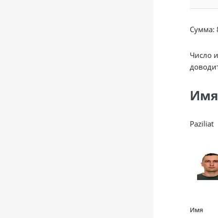
Сумма: 8
Число 
доводит
Имя
Paziliat
Имя