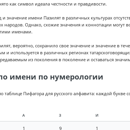
ято как символ идеала честности и правдивости.
 и значение имени Пазилят в различных культурах отсутст
х народов. Однако, схожие значения и коннотации могут вс
угими именами.
илят, вероятно, сохранило свое значение и значение в теч
м и используется в различных регионах татарскоговорящ
редаваемым из поколения в поколение и оставаться значи
ло имени по нумерологии
по таблице Пифагора для русского алфавита: каждой букве 
А
З
И
1
9
1