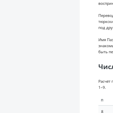
восприн
Перевод
тюркски
под др
Имя Паз
знакомы
быть пе
Чис
Расчёт 
1–9.
П
8