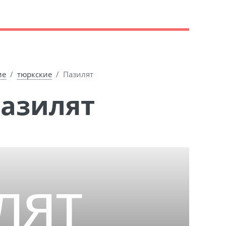
ие
тюркские
Пазилят
Пазилят