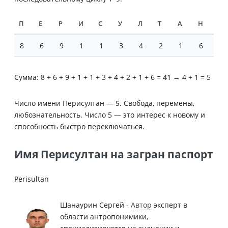
П
Е
Р
И
С
У
Л
Т
А
Н
8
6
9
1
1
3
4
2
1
6
Сумма: 8 + 6 + 9 + 1 + 1 + 3 + 4 + 2 + 1 + 6 =
41
→ 4 + 1 = 5
Число имени Перисултан —
5
. Свобода, перемены,
любознательность. Число 5 — это интерес к новому и
способность быстро переключаться.
Имя Перисултан на загран паспорт
Perisultan
Шанаурин Сергей -
Автор
эксперт в
области антропонимики,