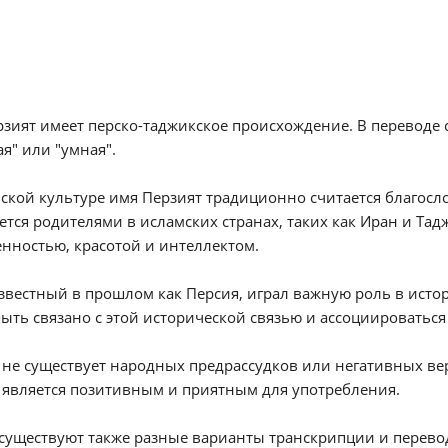
зият имеет перско-таджикское происхождение. В переводе с
я" или "умная".
ской культуре имя Перзият традиционно считается благос
тся родителями в исламских странах, таких как Иран и Тадж
нностью, красотой и интеллектом.
звестный в прошлом как Персия, играл важную роль в исто
ыть связано с этой исторической связью и ассоциироваться
не существует народных предрассудков или негативных вер
 является позитивным и приятным для употребления.
существуют также разные варианты транскрипции и перевод