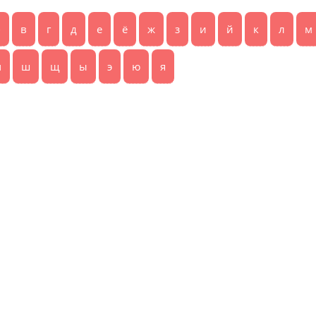
б
в
г
д
е
ё
ж
з
и
й
к
л
м
ч
ш
щ
ы
э
ю
я