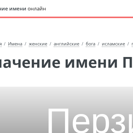
ние имени
онлайн
я
Имена
женские
английские
бога
исламские
Значение имени 