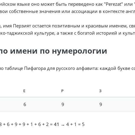
ийском языке оно может быть переведено как "Perezat" или "
вои собственные значения или ассоциации в контексте анг
, имя Перзият остается позитивным и красивым именем, св
ко-таджикской культуре, а также с богатой историей и куль
ло имени по нумерологии
по таблице Пифагора для русского алфавита: каждой букве 
Е
Р
З
6
9
9
 + 6 + 9 + 9 + 1 + 6 + 2 =
41
→ 4 + 1 = 5