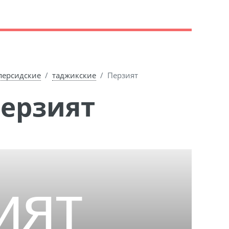
персидские
таджикские
Перзият
Перзият