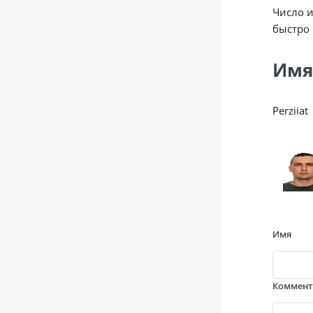
Число 
быстро 
Имя
Perziiat
Имя
Коммен