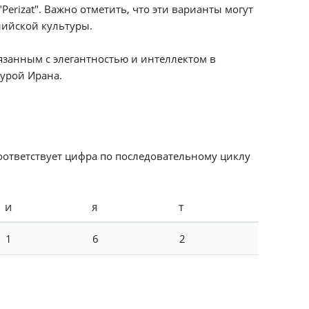
Perizat". Важно отметить, что эти варианты могут
лийской культуры.
язанным с элегантностью и интеллектом в
турой Ирана.
соответствует цифра по последовательному циклу
И
Я
Т
1
6
2