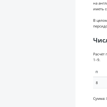
на англ
иметь с
В целом
персидс
Чис
Расчёт 
1–9.
П
8
Сумма: 8