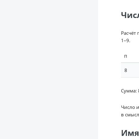
Чис
Расчёт 
1–9.
П
8
Сумма: 8
Число 
в смысл
Имя