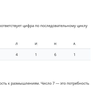
соответствует цифра по последовательному циклу
Л
И
Н
А
4
1
6
1
ость к размышлениям. Число 7 — это потребность