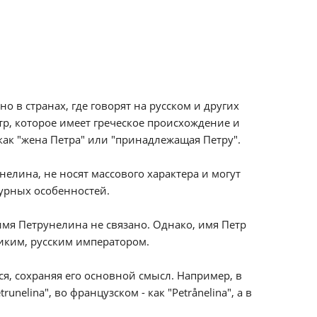
 в странах, где говорят на русском и других
тр, которое имеет греческое происхождение и
как "жена Петра" или "принадлежащая Петру".
елина, не носят массового характера и могут
урных особенностей.
мя Петрунелина не связано. Однако, имя Петр
ликим, русским императором.
, сохраняя его основной смысл. Например, в
elina", во французском - как "Petrånelina", а в