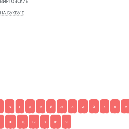
ВИРТОВСКИЕ
НА БУКВУ Е
б
в
г
д
е
ё
ж
з
и
й
к
л
м
ч
ш
щ
ы
э
ю
я