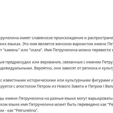
рунелина имеет славянское происхождение и распространено
ких языках. Это имя является женским вариантом имени Пе
т "камень" или "скала". Имя Петрунелина можно перевести 
е предрассудки или верования, связанные с именем Петрун
дивидуальными. Вероятно, они зависят от региона и культ
 с известными историческими или культурными фигурами и
руется с апостолом Петром из Нового Завета и Петром I Ве
ы имени Петрунелина на разные языки могут варьироваться
ком языке имя Петрунелина может быть переведено как "Petrun
 - как "Petrunelina".