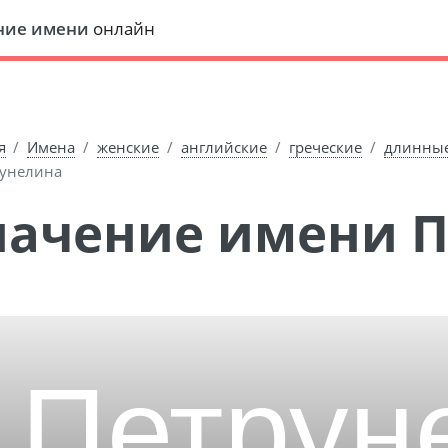
ние имени
онлайн
я
Имена
женские
английские
греческие
длинны
унелина
Значение имени 