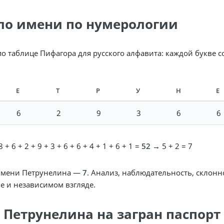
ло имени по нумерологии
по таблице Пифагора для русского алфавита: каждой букве 
Е
Т
Р
У
Н
Е
6
2
9
3
6
6
 + 6 + 2 + 9 + 3 + 6 + 6 + 4 + 1 + 6 + 1 =
52
→ 5 + 2 = 7
имени Петрунелина —
7
. Анализ, наблюдательность, склонн
е и независимом взгляде.
 Петрунелина на загран паспорт