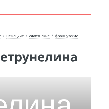
е
немецкие
славянские
французские
Петрунелина