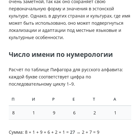
очень заметной, так как оно сохраняет свою
первоначальную форму и значения в эстонской
культуре. Однако, в других странах и культурах, где имя
может быть использовано, оно может подвергнуться
локализации и адаптации под местные языковые и
культурные особенности.
Число имени по нумерологии
Расчёт по таблице Пифагора для русского алфавита:
каждой букве соответствует цифра по
последовательному циклу 1–9.
П
И
Р
Е
Т
А
8
1
9
6
2
1
Сумма: 8 + 1 + 9 + 6 + 2 + 1 =
27
→ 2 + 7 = 9